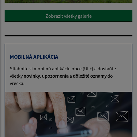
Zobraziť všetky galérie
MOBILNÁ APLIKÁCIA
Stiahnite si mobilnú aplikáciu obce (Ulič) a dostaňte
všetky
novinky
,
upozornenia
a
dôležité oznamy
do
vrecka.