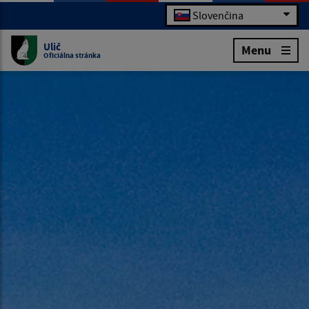
Slovenčina
Ulič
Menu
Oficiálna stránka