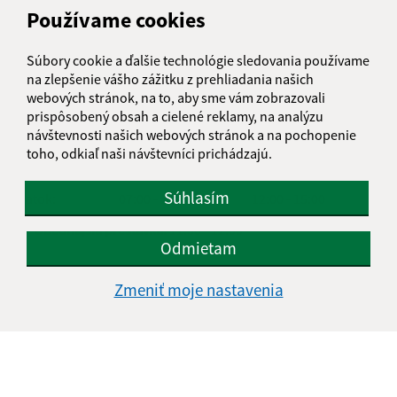
Používame cookies
ÚRADNÉ HODINY
Súbory cookie a ďalšie technológie sledovania používame
na zlepšenie vášho zážitku z prehliadania našich
Deň
Čas doobeda
Čas poobede
webových stránok, na to, aby sme vám zobrazovali
Pondelok:
07:00 - 11:30
12:00 - 15:00
prispôsobený obsah a cielené reklamy, na analýzu
Utorok:
07:00 - 11:30
12:00 - 15:00
návštevnosti našich webových stránok a na pochopenie
Streda:
07:00 - 11:30
12:00 - 15:00
toho, odkiaľ naši návštevníci prichádzajú.
Štvrtok:
07:00 - 11:30
12:00 - 15:00
Súhlasím
Piatok:
07:00 - 11:30
12:00 - 15:00
Obedňajšia prestávka:
11:30 - 12:00
Odmietam
Zmeniť moje nastavenia
KALENDÁR