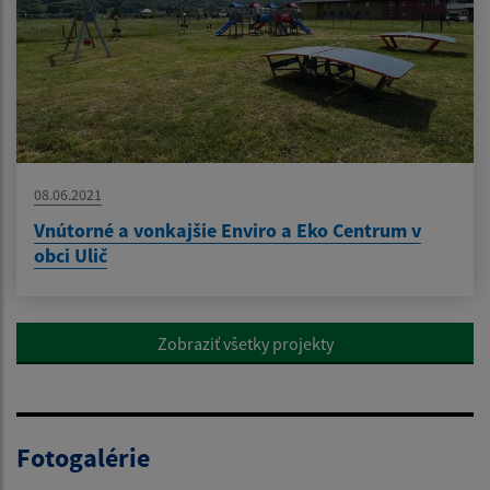
08.06.2021
Vnútorné a vonkajšie Enviro a Eko Centrum v
obci Ulič
Zobraziť všetky projekty
Fotogalérie