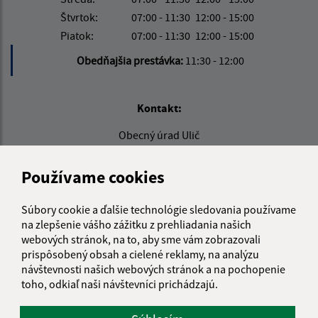
Štvrtok:
07:00 - 11:30
12:00 - 15:00
Piatok:
07:00 - 11:30
12:00 - 15:00
Obedňajšia prestávka:
11:30 - 12:00
Kontakt:
Obecný úrad Ulič
Ulič 89
067 67 Ulič
Používame cookies
info@obeculic.sk
Súbory cookie a ďalšie technológie sledovania používame
+421 57 769 41 36
na zlepšenie vášho zážitku z prehliadania našich
webových stránok, na to, aby sme vám zobrazovali
IČO: 00323691
prispôsobený obsah a cielené reklamy, na analýzu
návštevnosti našich webových stránok a na pochopenie
toho, odkiaľ naši návštevníci prichádzajú.