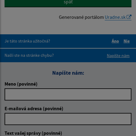
späť
Generované portálom
Uradne.sk
Je táto stránka užitočná?
Áno
Nie
Boli tieto 
Boli 
Našli ste na stránke chybu?
Napíšte nám
Napíšte nám:
Meno (povinné)
E-mailová adresa (povinné)
Text vašej správy (povinné)