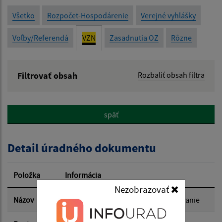
Všetko
Rozpočet-Hospodárenie
Verejné vyhlášky
Voľby/Referendá
VZN
Zasadnutia OZ
Rôzne
Filtrovať obsah
Rozbaliť obsah filtra
Názov:
späť
Popis:
Detail úradného dokumentu
Dátum zverejnenia od:
Položka
Informácia
Nezobrazovať
Dátum zverejnenia do:
Názov
Návrh VZN o miestnej dani za ubytovanie