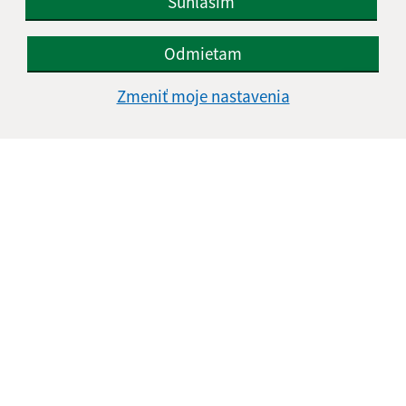
Súhlasím
Odmietam
Zmeniť moje nastavenia
Informácie o stránke:
Vyhlásenie o prístupnosti
Autorské práva
Ochrana osobných údajov
Navigácia:
Vytlačiť aktuálnu stránku