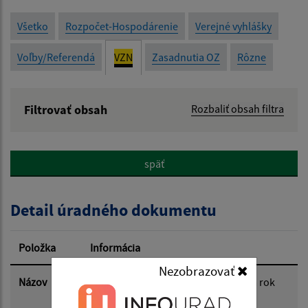
Všetko
Rozpočet-Hospodárenie
Verejné vyhlášky
Voľby/Referendá
VZN
Zasadnutia OZ
Rôzne
Filtrovať obsah
Rozbaliť obsah filtra
Názov:
späť
Popis:
Detail úradného dokumentu
Dátum zverejnenia od:
Položka
Informácia
Dátum zverejnenia do:
Nezobrazovať
Názov
Návrh VZN o dani z nehnuteľností na rok
2026