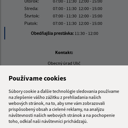
Utorok:
07:00 - 11:30
12:00 - 15:00
Streda:
07:00 - 11:30
12:00 - 15:00
Štvrtok:
07:00 - 11:30
12:00 - 15:00
Piatok:
07:00 - 11:30
12:00 - 15:00
Obedňajšia prestávka:
11:30 - 12:00
Kontakt:
Obecný úrad Ulič
Ulič 89
Používame cookies
067 67 Ulič
info@obeculic.sk
Súbory cookie a ďalšie technológie sledovania používame
+421 57 769 41 36
na zlepšenie vášho zážitku z prehliadania našich
webových stránok, na to, aby sme vám zobrazovali
IČO: 00323691
prispôsobený obsah a cielené reklamy, na analýzu
návštevnosti našich webových stránok a na pochopenie
toho, odkiaľ naši návštevníci prichádzajú.