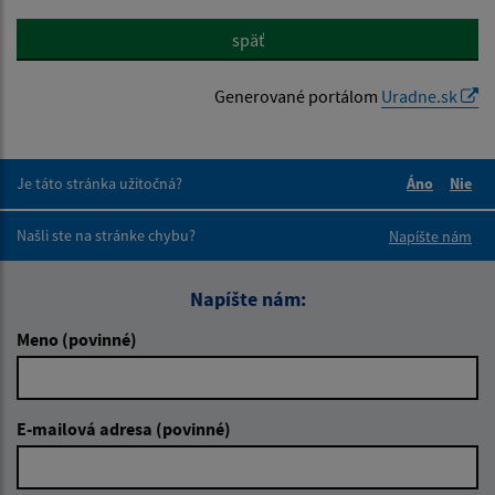
späť
Generované portálom
Uradne.sk
Je táto stránka užitočná?
Áno
Nie
Boli tieto 
Boli 
Našli ste na stránke chybu?
Napíšte nám
Napíšte nám:
Meno (povinné)
E-mailová adresa (povinné)