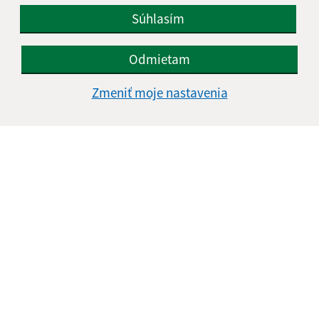
Súhlasím
Odmietam
Zmeniť moje nastavenia
Informácie o stránke:
Vyhlásenie o prístupnosti
Autorské práva
Ochrana osobných údajov
Navigácia: