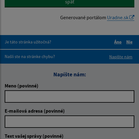
späť
Generované portálom
Uradne.sk
Je táto stránka užitočná?
Áno
Nie
Boli tieto 
Boli 
Našli ste na stránke chybu?
Napíšte nám
Napíšte nám:
Meno (povinné)
E-mailová adresa (povinné)
Text vašej správy (povinné)