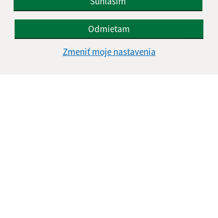
Súhlasím
Odmietam
Zmeniť moje nastavenia
Informácie o stránke:
Vyhlásenie o prístupnosti
Autorské práva
Ochrana osobných údajov
Navigácia:
Vytlačiť aktuálnu stránku