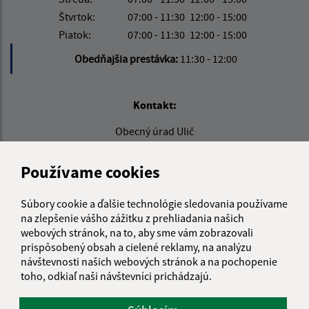
Štvrtok:
07:00 - 11:30
12:00 - 15:00
Piatok:
07:00 - 11:30
12:00 - 15:00
Obedňajšia prestávka:
11:30 - 12:00
Kontakt:
Obecný úrad Ulič
Ulič 89
067 67 Ulič
Používame cookies
info@obeculic.sk
Súbory cookie a ďalšie technológie sledovania používame
+421 57 769 41 36
na zlepšenie vášho zážitku z prehliadania našich
webových stránok, na to, aby sme vám zobrazovali
IČO: 00323691
prispôsobený obsah a cielené reklamy, na analýzu
návštevnosti našich webových stránok a na pochopenie
toho, odkiaľ naši návštevníci prichádzajú.