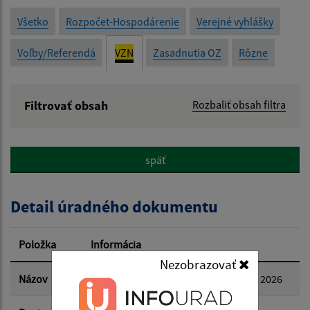
Všetko
Rozpočet-Hospodárenie
Verejné vyhlášky
Voľby/Referendá
VZN
Zasadnutia OZ
Rôzne
Filtrovať obsah
Rozbaliť obsah filtra
Názov:
späť
Popis:
Detail úradného dokumentu
Dátum zverejnenia od:
Položka
Informácia
Nezobrazovať
Dátum zverejnenia do:
Názov
VZN o cintorínskom poplatku na rok 2026