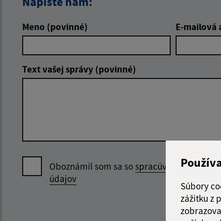
Napíšte nám:
Meno (povinné)
E-mailová 
Text vašej správy (povinné)
Použív
Oboznámil som sa so
spracúvaním osobný
údajov
Súbory co
zážitku z
zobrazova