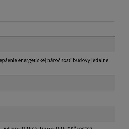
Dátum do:
Reset
lepšenie energetickej náročnosti budovy jedálne
, Adresa: Ulič 89, Mesto: Ulič, PSČ: 06767