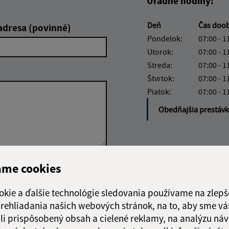
Úradné hodiny:
Deň
Čas doo
adresa (povinné)
Pondelok:
07:00 - 1
Utorok:
07:00 - 1
Streda:
07:00 - 1
Štvrtok:
07:00 - 1
Piatok:
07:00 - 1
Obedňajšia prestáv
ame cookies
Google reCaptcha Response
Odoslať
ch
správu
okie a ďalšie technológie sledovania používame na zlepš
 prehliadania našich webových stránok, na to, aby sme v
li prispôsobený obsah a cielené reklamy, na analýzu náv