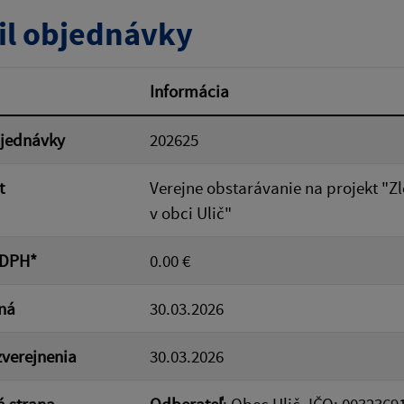
tumu:
Dátum od:
il objednávky
od:
Suma do:
Informácia
bjednávky
202625
ovať
t
Verejne obstarávanie na projekt "Z
v obci Ulič"
 DPH*
0.00 €
ná
30.03.2026
verejnenia
30.03.2026
 strana
Odberateľ
: Obec Ulič, IČO: 00323691