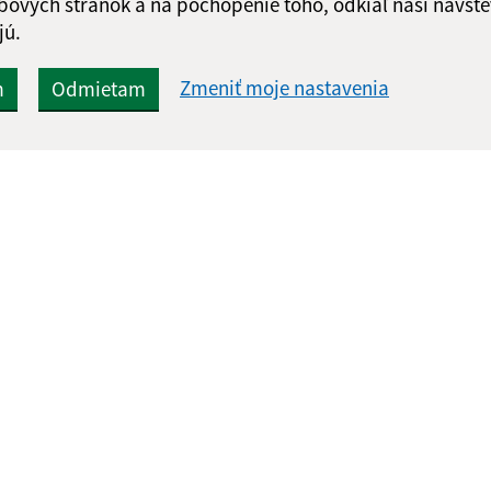
bových stránok a na pochopenie toho, odkiaľ naši návšte
jú.
Zmeniť moje nastavenia
m
Odmietam
Rýchle odkazy:
Aktualiz
nku
Aktuality
06.08.2026 
Naša obec