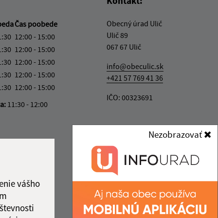
Kontakt:
Obecný úrad Ulič
beda
Čas poobede
Ulič 89
1:30
12:00 - 15:00
067 67 Ulič
1:30
12:00 - 15:00
1:30
12:00 - 15:00
info@obeculic.sk
1:30
12:00 - 15:00
+421 57 769 41 36
1:30
12:00 - 15:00
IČO: 00323691
ka:
11:30 - 12:00
Nezobrazovať
enie vášho
ám
števnosti