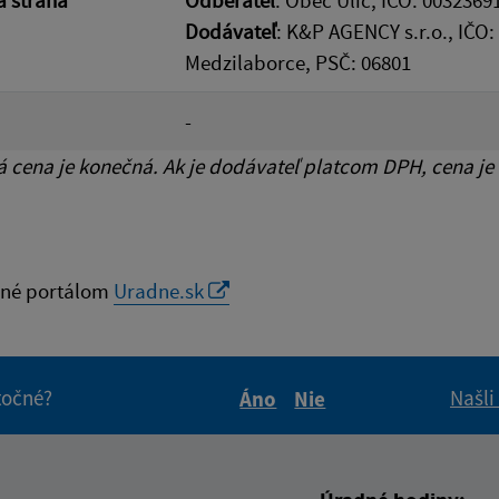
Dodávateľ
: K&P AGENCY s.r.o., IČO
Medzilaborce, PSČ: 06801
-
cena je konečná. Ak je dodávateľ platcom DPH, cena je
né portálom
Uradne.sk
itočné?
Našli
Áno
Nie
Boli tieto informácie pre 
Boli tieto informáci