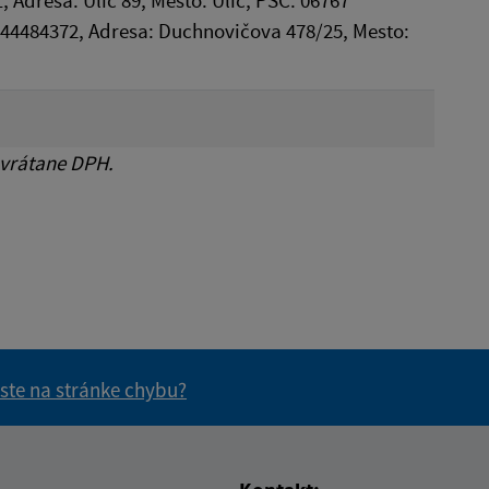
: 44484372, Adresa: Duchnovičova 478/25, Mesto:
 vrátane DPH.
 ste na stránke chybu?
vás užitočné?
e pre vás užitočné?