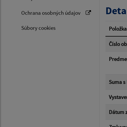
Typ dá
Deta
Ochrana osobných údajov
Suma 
Súbory cookies
Položka
Číslo o
Filtr
Predme
Suma s
Vystave
Dátum z
Zmluvná