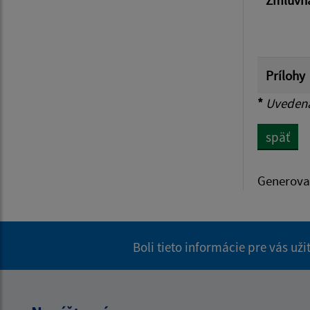
Prílohy
*
Uvedená 
späť
Generova
Boli tieto informácie pre vás už