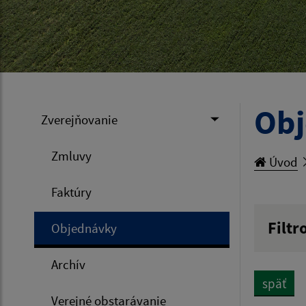
Ob
Zverejňovanie
Zmluvy
Úvod
Faktúry
Filtr
Objednávky
Hľadan
Archív
späť
Verejné obstarávanie