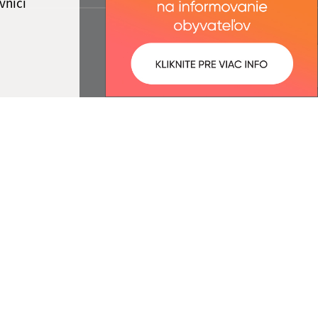
vníci
ované:
Správca obsahu:
08:26 hod.
Správca obsahu je Obec Ulič.
Vytvorené v súlade s
Jednotným