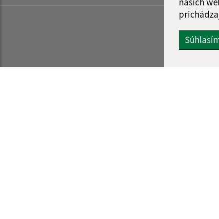
našich we
prichádza
Súhlasí
Informácie o stránke:
Navigácia:
Vyhlásenie o prístupnosti
Vytlačiť aktuálnu strá
Autorské práva
Mapa stránok