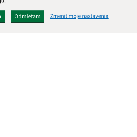
jú.
Zmeniť moje nastavenia
m
Odmietam
Rýchle odkazy:
Aktualiz
nku
Aktuality
05.08.2026 
Naša obec
RSS
História