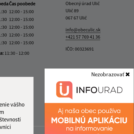
Obecný úrad Ulič
beda
Čas poobede
Ulič 89
1:30
12:00 - 15:00
067 67 Ulič
1:30
12:00 - 15:00
1:30
12:00 - 15:00
info@obeculic.sk
1:30
12:00 - 15:00
+421 57 769 41 36
1:30
12:00 - 15:00
IČO: 00323691
ka:
11:30 - 12:00
Nezobrazovať
enie vášho
ám
števnosti
vníci