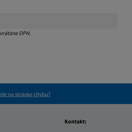
 vrátane DPH.
 ste na stránke chybu?
vás užitočné?
e pre vás užitočné?
Kontakt: