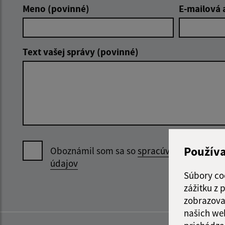
Meno (povinné)
E-mailová 
Text vašej správy (povinné)
Použív
Oboznámil som sa so
spracúvaním osobný
údajov
Súbory co
zážitku z
zobrazova
našich we