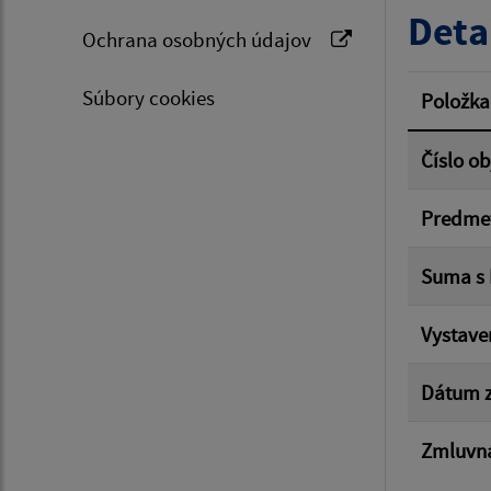
Deta
Ochrana osobných údajov
Suma 
Súbory cookies
Položka
Číslo o
Filtr
Predme
Suma s
Vystave
Dátum z
Zmluvná