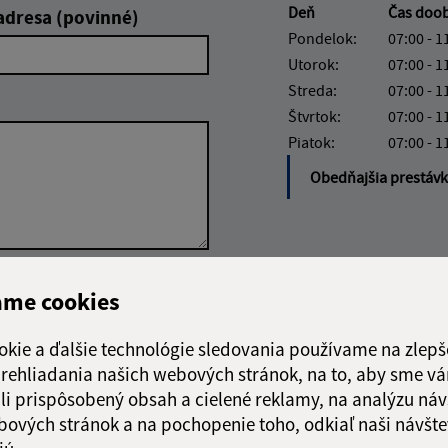
Deň
Čas doo
adresa (povinné)
Pondelok:
07:00 - 1
Utorok:
07:00 - 1
Streda:
07:00 - 1
Štvrtok:
07:00 - 1
Piatok:
07:00 - 1
Obedňajšia prestáv
Google reCaptcha Response
ame cookies
Odoslať
ch
správu
okie a ďalšie technológie sledovania používame na zlepš
 prehliadania našich webových stránok, na to, aby sme v
li prispôsobený obsah a cielené reklamy, na analýzu náv
bových stránok a na pochopenie toho, odkiaľ naši návšte