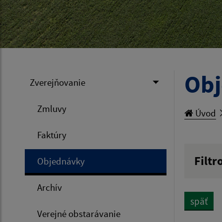
Ob
Zverejňovanie
Zmluvy
Úvod
Faktúry
Filtr
Objednávky
Hľadan
Archív
späť
Verejné obstarávanie
Typ dá