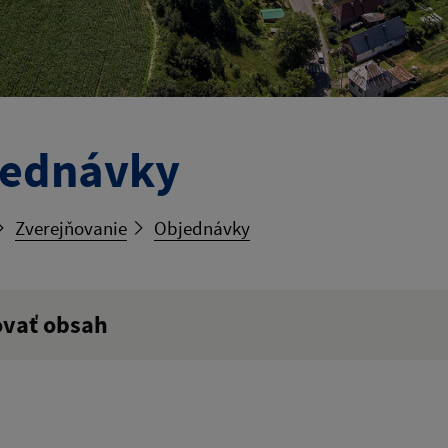
jednávky
Zverejňovanie
Objednávky
ovať obsah
ý výraz:
tumu:
Dátum od: