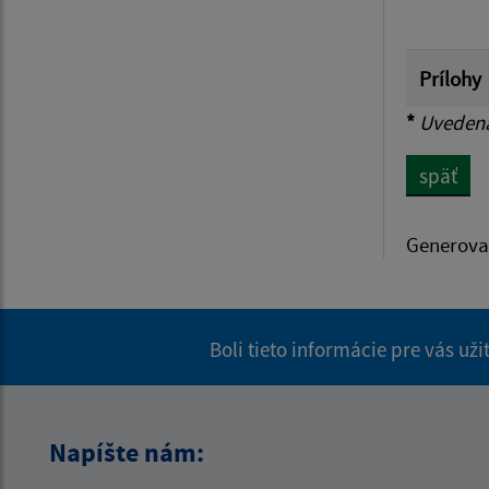
Prílohy
*
Uvedená 
späť
Generova
Boli tieto informácie pre vás už
Napíšte nám: