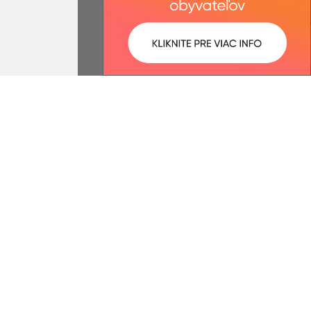
ované:
Správca obsahu:
10:56 hod.
Správca obsahu je Obec Ulič.
Vytvorené v súlade s
Jednotným
dizajn manuálom elektronických