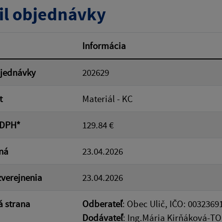
il objednávky
od:
Suma do:
Informácia
bjednávky
202629
ovať
t
Materiál - KC
 DPH*
129.84 €
ná
23.04.2026
verejnenia
23.04.2026
 strana
Odberateľ
: Obec Ulič, IČO: 00323691
Dodávateľ
: Ing.Mária Kirňáková-T