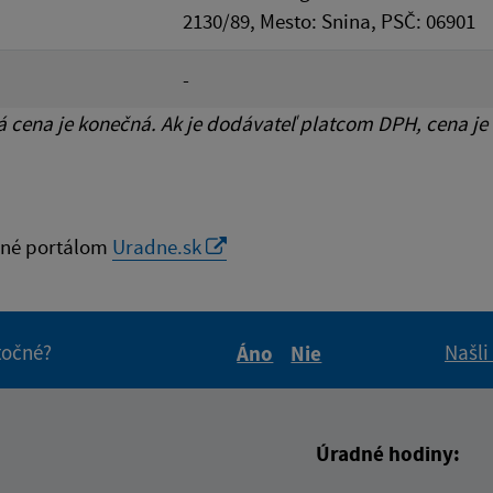
2130/89, Mesto: Snina, PSČ: 06901
-
cena je konečná. Ak je dodávateľ platcom DPH, cena je
né portálom
Uradne.sk
itočné?
Našli
Áno
Nie
Boli tieto informácie pre 
Boli tieto informáci
Úradné hodiny: