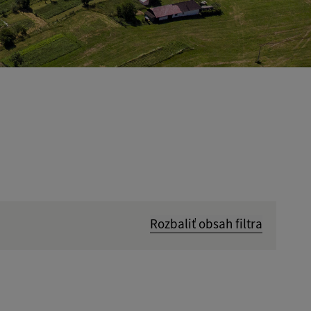
Rozbaliť obsah filtra
Hľadať v:
Dátum do: