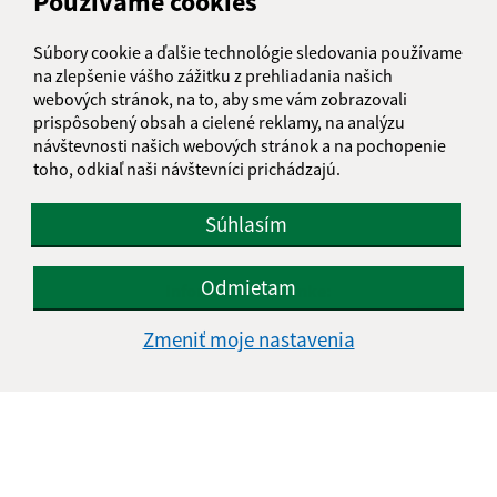
Používame cookies
Súbory cookie a ďalšie technológie sledovania používame
na zlepšenie vášho zážitku z prehliadania našich
webových stránok, na to, aby sme vám zobrazovali
prispôsobený obsah a cielené reklamy, na analýzu
návštevnosti našich webových stránok a na pochopenie
toho, odkiaľ naši návštevníci prichádzajú.
Súhlasím
Odmietam
Informácie o stránke:
Vyhlásenie o prístupnosti
Zmeniť moje nastavenia
Autorské práva
Ochrana osobných údajov
Navigácia:
Vytlačiť aktuálnu stránku
Mapa stránok