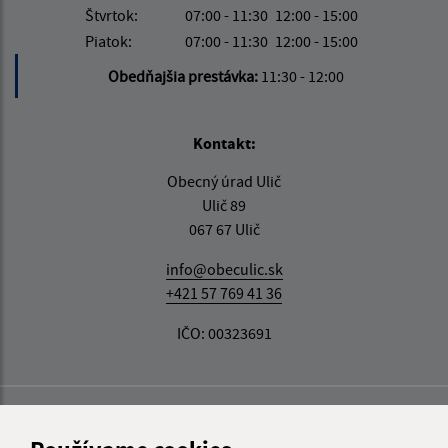
Štvrtok:
07:00 - 11:30
12:00 - 15:00
Piatok:
07:00 - 11:30
12:00 - 15:00
Obedňajšia prestávka:
11:30 - 12:00
Kontakt:
Obecný úrad Ulič
Ulič 89
067 67 Ulič
info@obeculic.sk
+421 57 769 41 36
IČO: 00323691