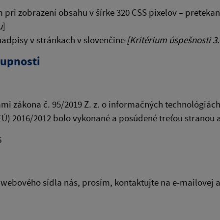
pri zobrazení obsahu v šírke 320 CSS pixelov – pretekan
u
]
adpisy v stránkach v slovenčine
[Kritérium úspešnosti 3.
tupnosti
i zákona č. 95/2019 Z. z. o informačných technológiách
) 2016/2012 bolo vykonané a posúdené treťou stranou a t
6
webového sídla nás, prosím, kontaktujte na e-mailovej 