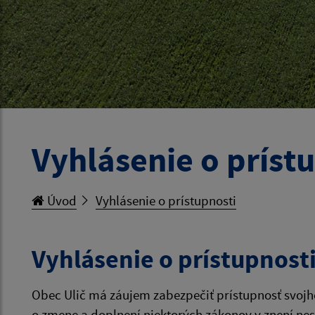
Vyhlásenie o príst
Úvod
Vyhlásenie o prístupnosti
Vyhlásenie o prístupnost
Obec Ulič má záujem zabezpečiť prístupnosť svojho
o zmene a doplnení niektorých zákonov v znení nesk