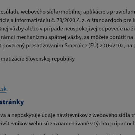
súladu webového sídla/mobilnej aplikácie s pravidlami
cie a informatizáciu č. 78/2020 Z. z. o štandardoch pre 
tnej väzby alebo v prípade neuspokojivej odpovede na ži
v rámci mechanizmu spätnej väzby, sa môžete obrátiť na M
ekt poverený presadzovaním Smernice (EÚ) 2016/2102, na 
ormatizácie Slovenskej republiky
.sk
.
stránky
íva a neposkytuje údaje návštevníkov z webového sídla t
ávštevníkov webu sú zaznamenávané v týchto prípadoch