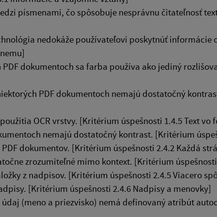
zi písmenami, čo spôsobuje nesprávnu čitateľnosť text
hnológia nedokáže používateľovi poskytnúť informácie 
 vnemu]
h PDF dokumentoch sa farba používa ako jediný rozlišova
iektorých PDF dokumentoch nemajú dostatočný kontrast. 
užitia OCR vrstvy. [Kritérium úspešnosti 1.4.5 Text vo
kumentoch nemajú dostatočný kontrast. [Kritérium úspeš
PDF dokumentov. [Kritérium úspešnosti 2.4.2 Každá str
očne zrozumiteľné mimo kontext. [Kritérium úspešnosti 2
ožky z nadpisov. [Kritérium úspešnosti 2.4.5 Viacero sp
pisy. [Kritérium úspešnosti 2.4.6 Nadpisy a menovky]
 údaj (meno a priezvisko) nemá definovaný atribút auto