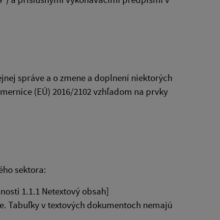
ejnej správe a o zmene a doplnení niektorých
smernice (EÚ) 2016/2102 vzhľadom na prvky
ého sektora:
nosti 1.1.1 Netextový obsah]
ne. Tabuľky v textových dokumentoch nemajú