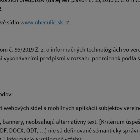
2.
ové sídlo
www.obeculic.sk
.
om č. 95/2019 Z. z. o informačných technológiách vo ver
ými vykonávacími predpismi v rozsahu podmienok podľa 
vodov:
i webových sídel a mobilných aplikácií subjektov verejn
bannery, neobsahujú alternatívny text. [Kritérium úspeš
PDF, DOCX, ODT, …) nie sú definované sémanticky správ
3.1 Informácie a vzájomné vzťahy]