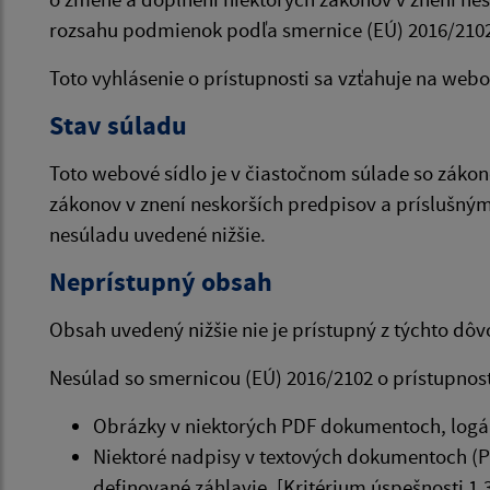
rozsahu podmienok podľa smernice (EÚ) 2016/210
Toto vyhlásenie o prístupnosti sa vzťahuje na web
Stav súladu
Toto webové sídlo je v čiastočnom súlade so zákon
zákonov v znení neskorších predpisov a príslušn
nesúladu uvedené nižšie.
Neprístupný obsah
Obsah uvedený nižšie nie je prístupný z týchto dô
Nesúlad so smernicou (EÚ) 2016/2102 o prístupnost
Obrázky v niektorých PDF dokumentoch, logá, 
Niektoré nadpisy v textových dokumentoch (
definované záhlavie. [Kritérium úspešnosti 1.