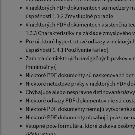
V niektorých PDF dokumentoch sú medzery med
úspešnosti 1.3.2 Zmysluplné poradie]
V niektorých PDF dokumentoch asistenčná tec
1.3.3 Charakteristiky na základe zmyslového
Pre niektoré hypertextové odkazy v niektorýc
úspešnosti 1.4.1 Používanie farieb]
Zameranie niektorých navigačných prvkov v n
(minimálny)]
Niektoré PDF dokumenty sú naskenované bez po
Niektoré netextové prvky v niektorých PDF do
Chýbajúce alebo nesprávne definované názvy 
Niektoré odkazy PDF dokumentov nie sú dostat
Niektoré PDF dokumenty nemajú vytvorené zál
Niektoré PDF dokumenty obsahujú prázdne nad
Vstupné pole formulára, ktoré získava osobný
účelu vstupu
]