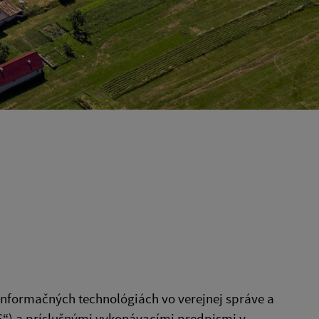
 informačných technológiách vo verejnej správe a
VS“) a príslušnými vykonávacími predpismi v