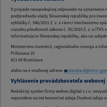
V prípade neuspokojivej odpovede na oznámenie ne
podpredsedu vlády Slovenskej republiky pre investí
vyhlášky č. 546/2021 Z. z. v rámci mechanizmu spä
rozsahu pôsobnosti zákona č. 95/2019 Z. z. o ITVS 
informatizácie Slovenskej republiky, ako na subj
Ministerstvo investícií, regionálneho rozvoja a inf
Pribinova 25
811 09 Bratislava
alebo na e-mailovej adrese:
standard@mirri.gov
Vyhlásenie prevádzkovateľa webovej 
Redakčný systém firmy webex.digital s.r.o. nevyuž
neponúkne na iné komerčné údaje.Osobné údaje n