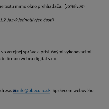
ie textu mimo okno prehliadača. [
Kritérium
1.2 Jazyk jednotlivých častí]
 vo verejnej správe a príslušnými vykonávacími
o firmou webex.digital s.r.o.
adrese:
info@obeculic.sk
. Správcom webového