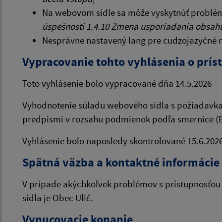
Na webovom sídle sa môže vyskytnúť problém 
úspešnosti 1.4.10 Zmena usporiadania obsah
Nesprávne nastavený lang pre cudzojazyčné n
Vypracovanie tohto vyhlásenia o prís
Toto vyhlásenie bolo vypracované dňa 14.5.2026
Vyhodnotenie súladu webového sídla s požiadavkam
predpismi v rozsahu podmienok podľa smernice (EÚ
Vyhlásenie bolo naposledy skontrolované 15.6.202
Spätná väzba a kontaktné informácie
V prípade akýchkoľvek problémov s prístupnosťou 
sídla je Obec Ulič.
Vynucovacie konanie