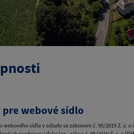
upnosti
i pre webové sídlo
 webového sídla v súlade so zákonom č. 95/2019 Z. z. o
orších predpisov (ďalej len „zákon č. 95/2019 Z. z. o IT