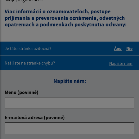
Viac informácií o oznamovateľoch, postupe
prijímania a preverovania oznámenia, odvetných
opatreniach a podmienkach poskytnutia ochrany:
Je táto stránka užitočná?
Áno
Nie
Boli tieto 
Boli 
Našli ste na stránke chybu?
Napíšte nám
Napíšte nám:
Meno (povinné)
E-mailová adresa (povinné)