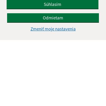
Súhlasím
Odmietam
Zmeniť moje nastavenia
Informácie o stránke:
Vyhlásenie o prístupnosti
Autorské práva
Ochrana osobných údajov
Navigácia: