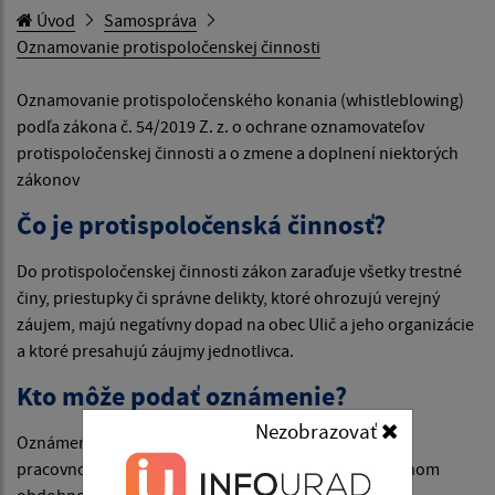
Úvod
Samospráva
Oznamovanie protispoločenskej činnosti
Oznamovanie protispoločenského konania (whistleblowing)
podľa zákona č. 54/2019 Z. z. o ochrane oznamovateľov
protispoločenskej činnosti a o zmene a doplnení niektorých
zákonov
Čo je protispoločenská činnosť?
Do protispoločenskej činnosti zákon zaraďuje všetky trestné
činy, priestupky či správne delikty, ktoré ohrozujú verejný
záujem, majú negatívny dopad na obec Ulič a jeho organizácie
a ktoré presahujú záujmy jednotlivca.
Kto môže podať oznámenie?
Nezobrazovať
Oznámenie môže podať fyzická osoba, ktorá je v
pracovnoprávnom vzťahu k zamestnávateľovi alebo inom
obdobnom vzťahu k zamestnávateľovi a anonymný