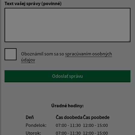
Text vašej správy (povinné)
Oboznámil som sa so
spracúvaním osobných
údajov
Google reCaptcha Response
Odoslať správu
Úradné hodiny:
Deň
Čas doobeda
Čas poobede
Pondelok:
07:00 - 11:30
12:00 - 15:00
Utorok:
07:00 - 11:30
12:00 - 15:00