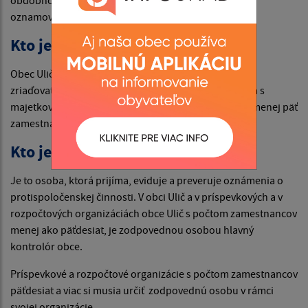
oznamovateľ.
Kto je zamestnávateľom?
Obec Ulič, príspevkové a rozpočtové organizácie v
zriaďovateľskej pôsobnosti obci Ulič, právnická osoba s
majetkovou účasťou obce Ulič, ktorá zamestnáva najmenej päť
zamestnancov.
Kto je zodpovedná osoba?
Je to osoba, ktorá prijíma, eviduje a preveruje oznámenia o
protispoločenskej činnosti. V obci Ulič a v príspevkových a v
rozpočtových organizáciách obce Ulič s počtom zamestnancov
menej ako päťdesiat, je zodpovednou osobou hlavný
kontrolór obce.
Príspevkové a rozpočtové organizácie s počtom zamestnancov
päťdesiat a viac si musia určiť zodpovednú osobu v rámci
svojej organizácie.