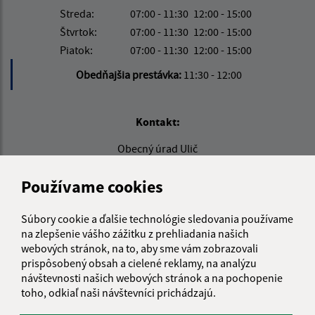
Streda:
07:00 - 11:30
12:00 - 15:00
Štvrtok:
07:00 - 11:30
12:00 - 15:00
Piatok:
07:00 - 11:30
12:00 - 15:00
Obedňajšia prestávka:
11:30 - 12:00
Kontakt:
Obecný úrad Ulič
Ulič 89
067 67 Ulič
Používame cookies
info@obeculic.sk
Súbory cookie a ďalšie technológie sledovania používame
+421 57 769 41 36
na zlepšenie vášho zážitku z prehliadania našich
webových stránok, na to, aby sme vám zobrazovali
IČO: 00323691
prispôsobený obsah a cielené reklamy, na analýzu
návštevnosti našich webových stránok a na pochopenie
toho, odkiaľ naši návštevníci prichádzajú.