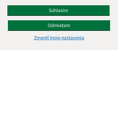
Kontakt:
Súhlasím
Obecný úrad Ulič
Ulič 89
Odmietam
067 67 Ulič
Zmeniť moje nastavenia
info@obeculic.sk
+421 57 769 41 36
IČO: 00323691