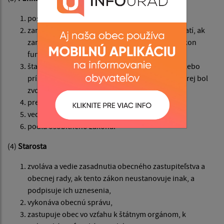
poslanca,
zamestnanca obce, v ktorej bol zvolený; to neplatí, ak
zamestnanec obce je dlhodobo uvoľnený na výkon
funkcie starostu,
štatutárneho orgánu rozpočtovej organizácie alebo
príspevkovej organizácie zriadenej obcou, v ktorej bol
zvolený,
predsedu samosprávneho kraja,
vedúceho zamestnanca orgánu štátnej správy,
podľa osobitného zákona.
(4)
Starosta
zvoláva a vedie zasadnutia obecného zastupiteľstva a
obecnej rady, ak tento zákon neustanovuje inak, a
podpisuje ich uznesenia,
vykonáva obecnú správu,
zastupuje obec vo vzťahu k štátnym orgánom, k