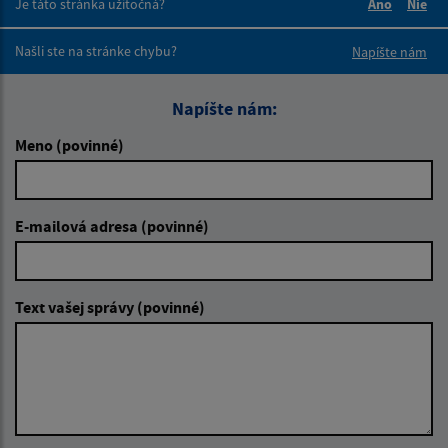
Je táto stránka užitočná?
Áno
Nie
Boli tieto 
Boli 
Našli ste na stránke chybu?
Napíšte nám
Napíšte nám:
Meno (povinné)
E-mailová adresa (povinné)
Text vašej správy (povinné)