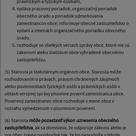
právnickým a fyzickým osobám,
vydáva pracovný poriadok, organizačný poriadok
obecného úradu a poriadok odmeňovania
zamestnancov obce; informuje obecné zastupiteľstvo o
vydaní a zmenách organizačného poriadku obecného
úradu,
rozhoduje vo všetkých veciach správy obce, ktoré nie sú
zákonom alebo štatútom obce vyhradené obecnému
zastupiteľstvu.
(5) Starosta je štatutárnym orgánom obce. Starosta môže
rozhodovaním o právach, právom chránených záujmoch
alebo povinnostiach fyzických osôb a právnických osôb v
oblasti verejnej správy písomne poveriť zamestnanca obce.
Poverený zamestnanec obce rozhoduje v mene obce v
rozsahu vymedzenom v písomnom poverení.
(6) Starosta
môže pozastaviť výkon uznesenia obecného
zastupiteľstva
, ak sa domnieva, že odporuje zákonu alebo je
pre obec zjavne nevýhodné tak, že ho nepodpíše v lehote