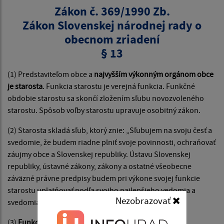
Zákon č. 369/1990 Zb.
Zákon Slovenskej národnej rady o
obecnom zriadení
§ 13
(1) Predstaviteľom obce a
najvyšším výkonným orgánom obce
je starosta
. Funkcia starostu je verejná funkcia. Funkčné
obdobie starostu sa skončí zložením sľubu novozvoleného
starostu. Spôsob voľby starostu upravuje osobitný zákon.
(2) Starosta skladá sľub, ktorý znie: „Sľubujem na svoju česť a
svedomie, že budem riadne plniť svoje povinnosti, ochraňovať
záujmy obce a Slovenskej republiky. Ústavu Slovenskej
republiky, ústavné zákony, zákony a ostatné všeobecne
záväzné právne predpisy budem pri výkone svojej funkcie
starostu uplatňovať podľa svojho najlepšieho vedomia a
Nezobrazovať
svedomia.
(3)
Funkcia starostu je nezlučiteľná s funkciou