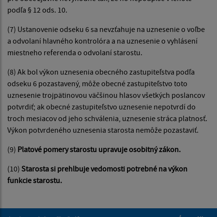
podľa § 12 ods. 10.
(7) Ustanovenie odseku 6 sa nevzťahuje na uznesenie o voľbe
a odvolaní hlavného kontrolóra a na uznesenie o vyhlásení
miestneho referenda o odvolaní starostu.
(8) Ak bol výkon uznesenia obecného zastupiteľstva podľa
odseku 6 pozastavený, môže obecné zastupiteľstvo toto
uznesenie trojpätinovou väčšinou hlasov všetkých poslancov
potvrdiť; ak obecné zastupiteľstvo uznesenie nepotvrdí do
troch mesiacov od jeho schválenia, uznesenie stráca platnosť.
Výkon potvrdeného uznesenia starosta nemôže pozastaviť.
(9)
Platové pomery starostu upravuje osobitný zákon.
(10)
Starosta si prehlbuje vedomosti potrebné na výkon
funkcie starostu.