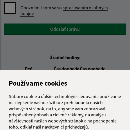
Oboznámil som sa so
spracúvaním osobných
údajov
Google reCaptcha Response
Odoslať správu
Úradné hodiny:
Deň
Čas doobeda
Čas poobede
Pondelok:
07:00 - 11:30
12:00 - 15:00
Používame cookies
Utorok:
07:00 - 11:30
12:00 - 15:00
Streda:
07:00 - 11:30
12:00 - 15:00
Súbory cookie a ďalšie technológie sledovania používame
Štvrtok:
07:00 - 11:30
12:00 - 15:00
na zlepšenie vášho zážitku z prehliadania našich
Piatok:
07:00 - 11:30
12:00 - 15:00
webových stránok, na to, aby sme vám zobrazovali
prispôsobený obsah a cielené reklamy, na analýzu
Obedňajšia prestávka:
11:30 - 12:00
návštevnosti našich webových stránok a na pochopenie
toho, odkiaľ naši návštevníci prichádzajú.