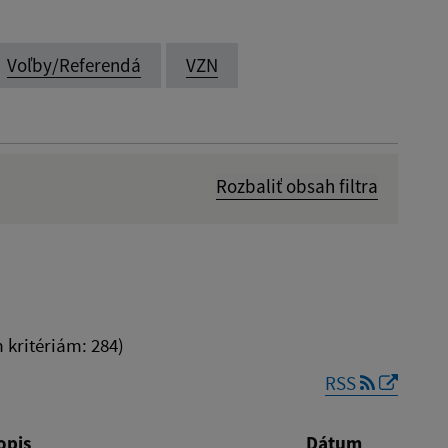
Voľby/Referendá
VZN
Rozbaliť obsah filtra
Dátum zverejnenia od:
kritériám: 284)
RSS
Reset
opis
Dátum