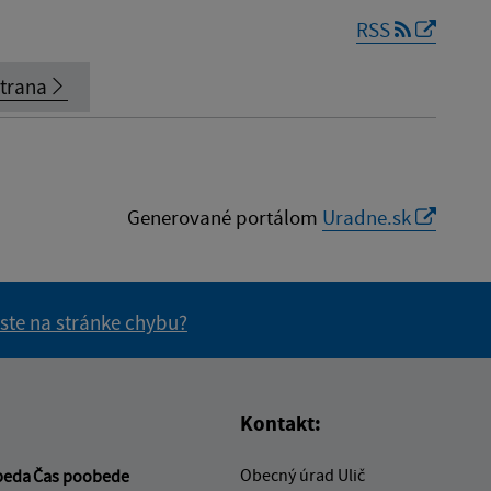
RSS
strana
Generované portálom
Uradne.sk
 ste na stránke chybu?
vás užitočné?
e pre vás užitočné?
Kontakt:
Obecný úrad Ulič
beda
Čas poobede