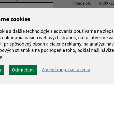
Pondelok:
07:00 - 1
Utorok:
07:00 - 1
Streda:
07:00 - 1
ame cookies
Štvrtok:
07:00 - 1
Piatok:
07:00 - 1
okie a ďalšie technológie sledovania používame na zlepš
 prehliadania našich webových stránok, na to, aby sme v
Obedňajšia prestáv
li prispôsobený obsah a cielené reklamy, na analýzu náv
bových stránok a na pochopenie toho, odkiaľ naši návšte
jú.
Google reCaptcha Response
Odoslať
Zmeniť moje nastavenia
ch
m
Odmietam
správu