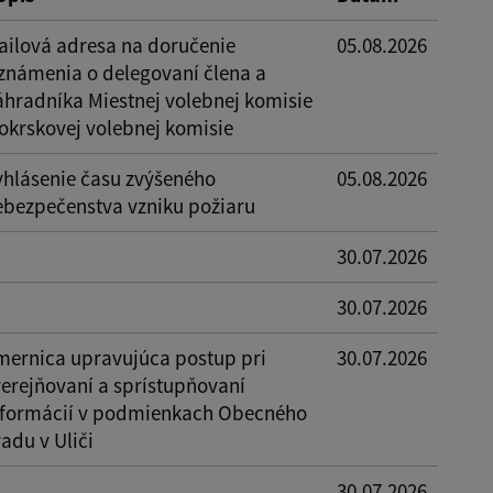
ailová adresa na doručenie
05.08.2026
známenia o delegovaní člena a
áhradníka Miestnej volebnej komisie
 okrskovej volebnej komisie
yhlásenie času zvýšeného
05.08.2026
ebezpečenstva vzniku požiaru
30.07.2026
30.07.2026
mernica upravujúca postup pri
30.07.2026
verejňovaní a sprístupňovaní
nformácií v podmienkach Obecného
adu v Uliči
30.07.2026