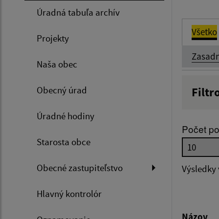
Úradná tabuľa archív
Všetko
Projekty
Zasadn
Naša obec
Obecný úrad
Filtr
Názov
Úradné hodiny
Počet po
Starosta obce
Dátum 
Obecné zastupiteľstvo
Výsledky
Hlavný kontrolór
Filtr
Názov