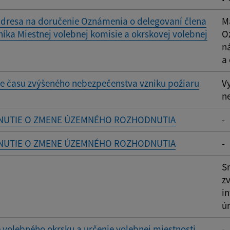
adresa na doručenie Oznámenia o delegovaní člena
M
íka Miestnej volebnej komisie a okrskovej volebnej
O
n
a
e času zvýšeného nebezpečenstva vzniku požiaru
V
n
UTIE O ZMENE ÚZEMNÉHO ROZHODNUTIA
-
UTIE O ZMENE ÚZEMNÉHO ROZHODNUTIA
-
S
z
i
úr
 volebného okrsku a určenie volebnej miestnosti
-