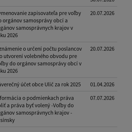
ymenovanie zapisovateľa pre voľby
20.07.2026
o orgánov samosprávy obcí a
rgánov samosprávnych krajov v
oku 2026
známenie o určení počtu poslancov
20.07.2026
 o utvorení volebného obvodu pre
oľby do orgánov samosprávy obcí v
oku 2026
áverečný účet obce Ulič za rok 2025
01.04.2026
nformácia o podmienkach práva
07.07.2026
liť a práva byť volený -Voľby do
rgánov samosprávnych krajov -
usínsky