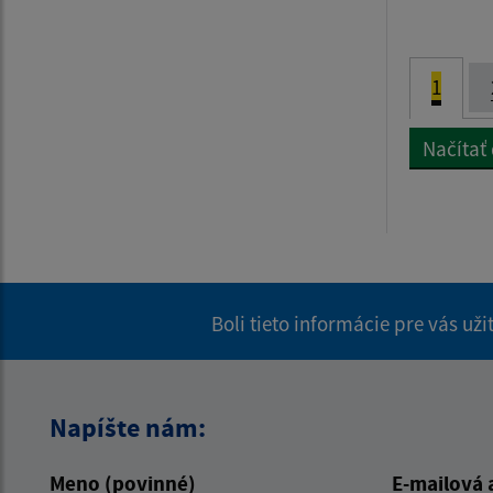
1
Načítať
Boli tieto informácie pre vás už
Napíšte nám:
Meno (povinné)
E-mailová 