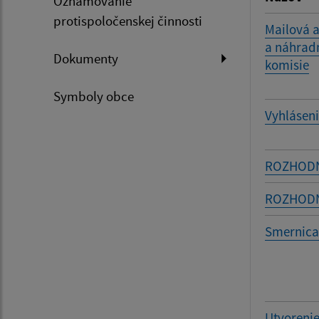
Oznamovanie
protispoločenskej činnosti
Mailová 
a náhradn
Dokumenty
komisie
Symboly obce
Vyhláseni
ROZHODN
ROZHODN
Smernica
Utvorenie