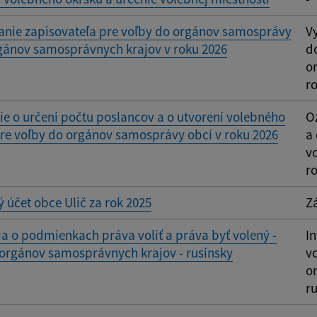
nie zapisovateľa pre voľby do orgánov samosprávy
V
rgánov samosprávnych krajov v roku 2026
d
o
r
 o určení počtu poslancov a o utvorení volebného
O
re voľby do orgánov samosprávy obcí v roku 2026
a
v
r
 účet obce Ulič za rok 2025
Z
a o podmienkach práva voliť a práva byť volený -
I
orgánov samosprávnych krajov - rusínsky
vo
o
r