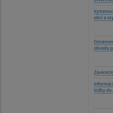
Vymenova
obcí a o
Oznámenie
obvodu p
Záverečný
Informáci
Voľby do 