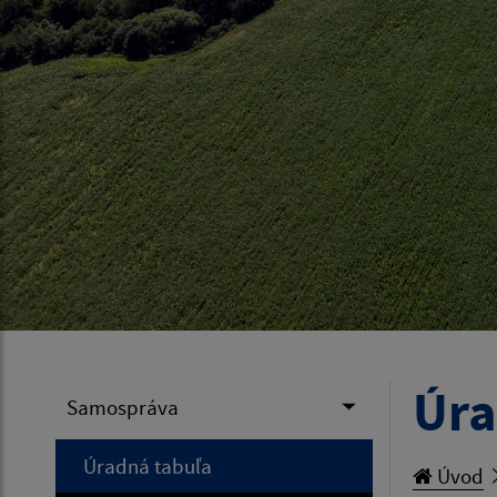
Úra
Samospráva
Úradná tabuľa
Úvod