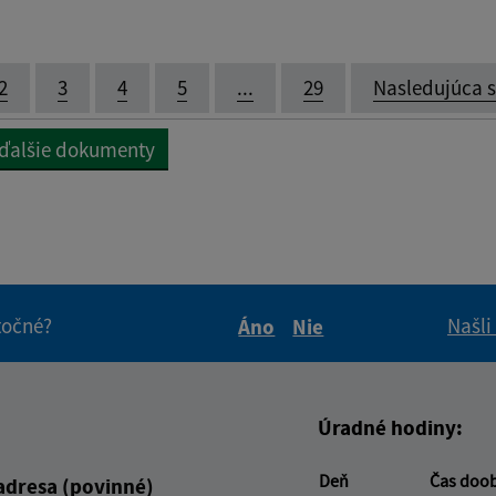
2
3
4
5
...
29
Nasledujúca 
 ďalšie dokumenty
itočné?
Našli
Áno
Nie
Boli tieto informácie pre 
Boli tieto informáci
Úradné hodiny:
Deň
Čas doo
adresa (povinné)