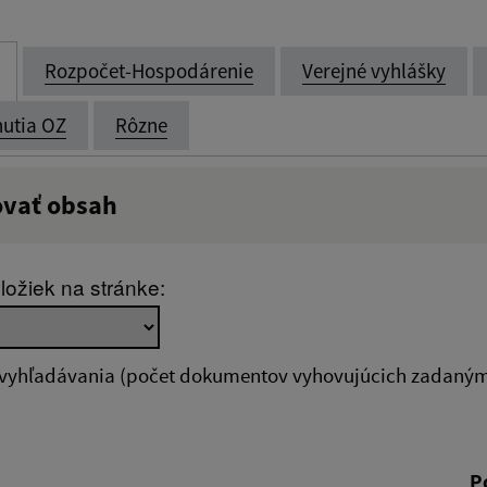
Rozpočet-Hospodárenie
Verejné vyhlášky
utia OZ
Rôzne
ovať obsah
:
Popis:
ložiek na stránke:
zverejnenia do:
 vyhľadávania (počet dokumentov vyhovujúcich zadaným 
ovať
P