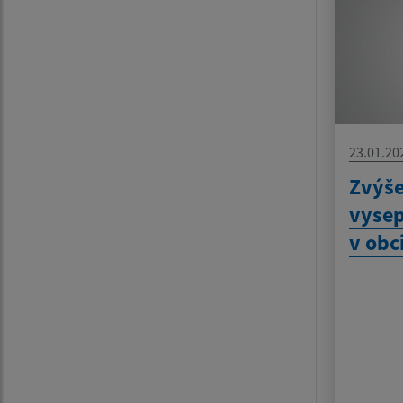
23.01.20
Zvýš
vyse
v obci