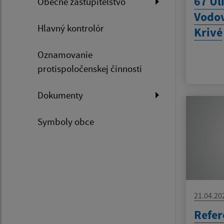
67 Ul
Obecné zastupiteľstvo
Vodov
Hlavný kontrolór
Krivé
Oznamovanie
protispoločenskej činnosti
Dokumenty
Symboly obce
21.04.20
Refe