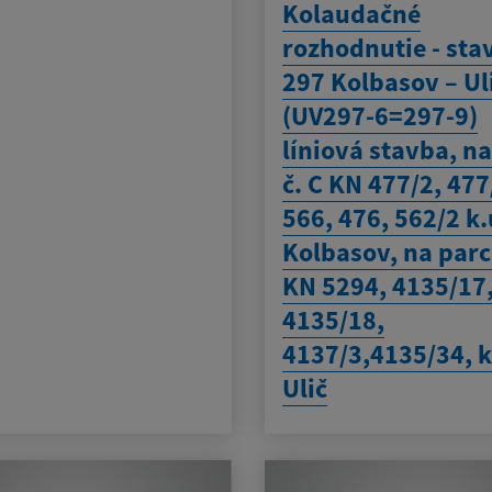
Kolaudačné
rozhodnutie - sta
297 Kolbasov – Ul
(UV297-6=297-9)
líniová stavba, na
č. C KN 477/2, 477
566, 476, 562/2 k.
Kolbasov, na parc.
KN 5294, 4135/17
4135/18,
4137/3,4135/34, k
Ulič