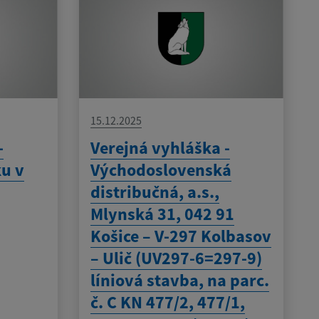
15.12.2025
-
Verejná vyhláška -
ku v
Východoslovenská
distribučná, a.s.,
Mlynská 31, 042 91
Košice – V-297 Kolbasov
– Ulič (UV297-6=297-9)
líniová stavba, na parc.
č. C KN 477/2, 477/1,