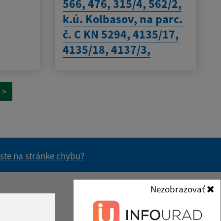
566, 476, 315/4, 562/2,
k.ú. Kolbasov, na parc.
č. C KN 5294, 4135/17,
4135/18, 4137/3,
>
 ste na stránke chybu?
vás užitočné?
e pre vás užitočné?
Nezobrazovať
Kontakt: