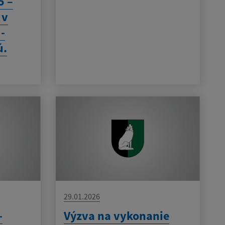
5 –
 v
 -
ú.
29.01.2026
-
Výzva na vykonanie