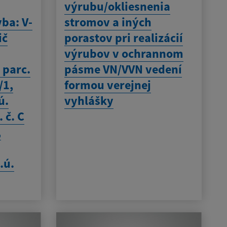
výrubu/okliesnenia
vba: V-
stromov a iných
ič
porastov pri realizácií
výrubov v ochrannom
 parc.
pásme VN/VVN vedení
/1,
formou verejnej
ú.
vyhlášky
 č. C
,
.ú.