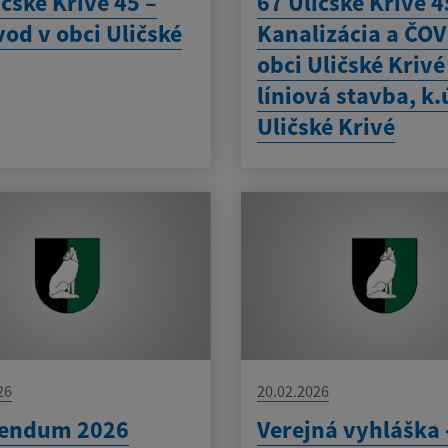
ičské Krivé 45 –
67 Uličské Krivé 4
od v obci Uličské
Kanalizácia a ČOV
obci Uličské Krivé
líniová stavba, k.
Uličské Krivé
26
20.02.2026
rendum 2026
Verejná vyhláška 