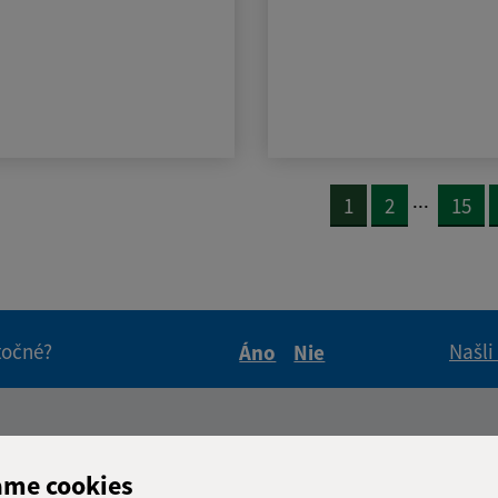
...
1
2
15
itočné?
Našli
Áno
Nie
Boli tieto informácie pre 
Boli tieto informáci
Úradné hodiny:
ame cookies