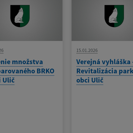
26
15.01.2026
enie množstva
Verejná vyhláška 
parovaného BRKO
Revitalizácia par
 Ulič
obci Ulič