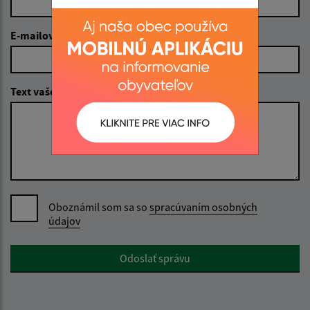
E-mailová adresa (povinné)
Text vašej správy (povinné)
Oboznámil som sa so
spracúvaním osobných
údajov
Google reCaptcha Response
Odoslať správu