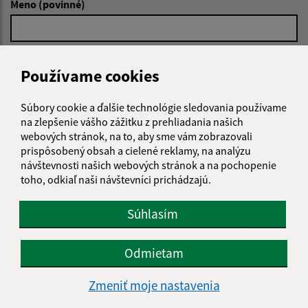
Meno (povinné)
E-mailová adresa (povinné)
Používame cookies
Súbory cookie a ďalšie technológie sledovania používame
Text vašej správy (povinné)
na zlepšenie vášho zážitku z prehliadania našich
webových stránok, na to, aby sme vám zobrazovali
prispôsobený obsah a cielené reklamy, na analýzu
návštevnosti našich webových stránok a na pochopenie
toho, odkiaľ naši návštevníci prichádzajú.
Súhlasím
Oboznámil som sa so
spracúvaním osobných
údajov
Odmietam
Google reCaptcha Response
Odoslať správu
Zmeniť moje nastavenia