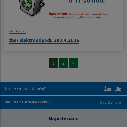
24.04.2026
zber elektroodpadu 29.04.2026
1
2
>
Je táto stránka užitočná?
Áno
Nie
Boli tieto 
Boli 
Našli ste na stránke chybu?
Napíšte nám
Napíšte nám: