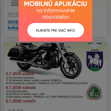
08.07.2026
OZVENY VLČÍCH HôR - 57.Festival rusínskej
kultúry
29.06.2026