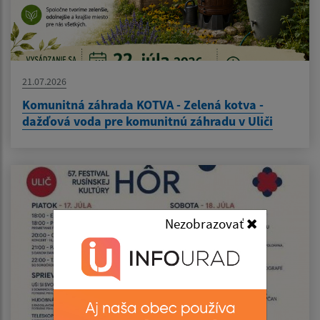
21.07.2026
Komunitná záhrada KOTVA - Zelená kotva -
dažďová voda pre komunitnú záhradu v Uliči
Nezobrazovať