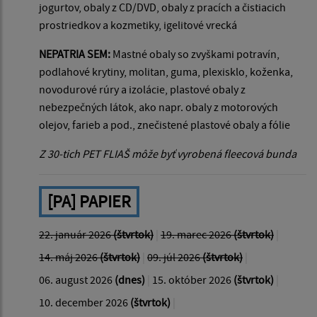
jogurtov, obaly z CD/DVD, obaly z pracích a čistiacich
prostriedkov a kozmetiky, igelitové vrecká
NEPATRIA SEM:
Mastné obaly so zvyškami potravín,
podlahové krytiny, molitan, guma, plexisklo, koženka,
novodurové rúry a izolácie, plastové obaly z
nebezpečných látok, ako napr. obaly z motorových
olejov, farieb a pod., znečistené plastové obaly a fólie
Z 30-tich PET FLIAŠ môže byť vyrobená fleecová bunda
[PA] PAPIER
22. január 2026
(štvrtok)
|
19. marec 2026
(štvrtok)
|
14. máj 2026
(štvrtok)
|
09. júl 2026
(štvrtok)
|
06. august 2026
(dnes)
|
15. október 2026
(štvrtok)
|
10. december 2026
(štvrtok)
|