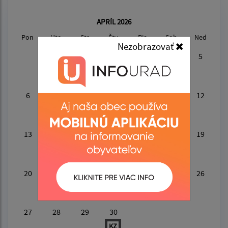
APRÍL 2026
Pon
Uto
Str
Štv
Pia
Sob
Ned
Nezobrazovať
1
2
3
4
5
KZ
6
7
8
9
10
11
12
13
14
15
16
17
18
19
PL
KZ
20
21
22
23
24
25
26
27
28
29
30
KZ