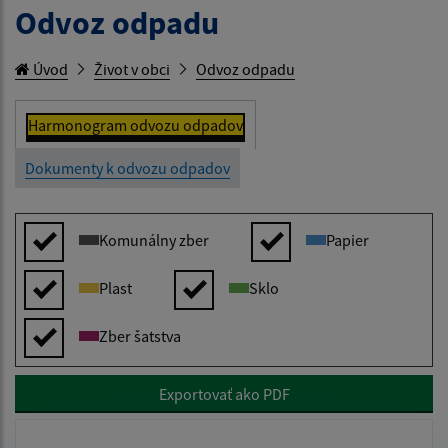
Odvoz odpadu
Úvod
Život v obci
Odvoz odpadu
Harmonogram odvozu odpadov
Dokumenty k odvozu odpadov
Komunálny zber
Papier
Plast
Sklo
Zber šatstva
Exportovať ako PDF