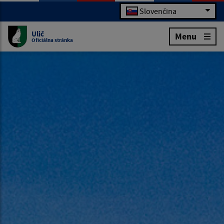
Slovenčina
Ulič
Menu
Oficiálna stránka