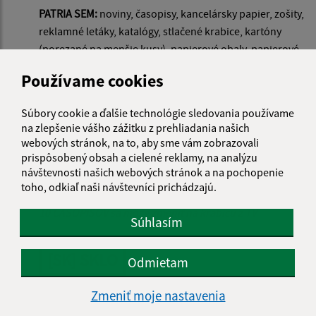
PATRIA SEM:
noviny, časopisy, kancelársky papier, zošity,
reklamné letáky, katalógy, stlačené krabice, kartóny
(porezané na menšie kusy), papierové obaly, papierové
tašky. V malom množstve aj papier s kancelárskymi
Používame cookies
spinkami alebo skartovaný papier.
Súbory cookie a ďalšie technológie sledovania používame
NEPATRIA SEM:
nápojové kartóny, knihy, väzbové obaly
na zlepšenie vášho zážitku z prehliadania našich
kníh, mokrý, mastný alebo znečistený papier, asfaltový a
webových stránok, na to, aby sme vám zobrazovali
dechtový papier, použité plienky a hygienické potreby,
prispôsobený obsah a cielené reklamy, na analýzu
papierové vreckovky, servítky, kuchynské utierky, alobal,
návštevnosti našich webových stránok a na pochopenie
celofán a pod.
toho, odkiaľ naši návštevníci prichádzajú.
10 ČASOPISOV sa môže zmeniť na krabicu z TV
Súhlasím
[SK] SKLO
Odmietam
21. január 2026
(streda)
|
18. marec 2026
(streda)
|
Zmeniť moje nastavenia
13. máj 2026
(streda)
|
08. júl 2026
(streda)
|