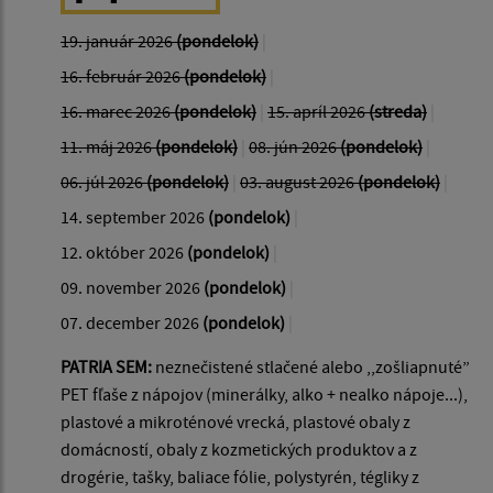
19. január 2026
(pondelok)
|
16. február 2026
(pondelok)
|
16. marec 2026
(pondelok)
|
15. apríl 2026
(streda)
|
11. máj 2026
(pondelok)
|
08. jún 2026
(pondelok)
|
06. júl 2026
(pondelok)
|
03. august 2026
(pondelok)
|
14. september 2026
(pondelok)
|
12. október 2026
(pondelok)
|
09. november 2026
(pondelok)
|
07. december 2026
(pondelok)
|
PATRIA SEM:
neznečistené stlačené alebo ,,zošliapnuté”
PET fľaše z nápojov (minerálky, alko + nealko nápoje...),
plastové a mikroténové vrecká, plastové obaly z
domácností, obaly z kozmetických produktov a z
drogérie, tašky, baliace fólie, polystyrén, tégliky z