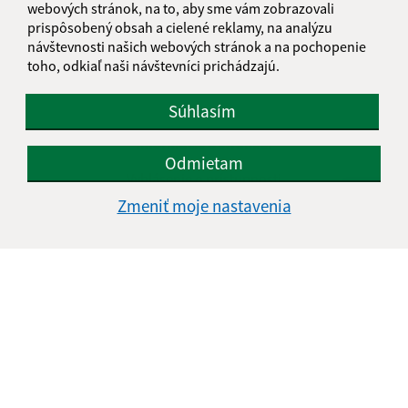
webových stránok, na to, aby sme vám zobrazovali
prispôsobený obsah a cielené reklamy, na analýzu
návštevnosti našich webových stránok a na pochopenie
toho, odkiaľ naši návštevníci prichádzajú.
Súhlasím
Informácie o stránke:
Odmietam
Vyhlásenie o prístupnosti
Autorské práva
Zmeniť moje nastavenia
Ochrana osobných údajov
Navigácia:
Vytlačiť aktuálnu stránku
Mapa stránok
Cookies
Rýchle odkazy:
Aktuality