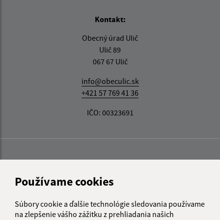
Kontakt:
Obecný úrad Ulič
Ulič 89
067 67 Ulič
info@obeculic.sk
+421 57 769 41 36
IČO: 00323691
Používame cookies
Súbory cookie a ďalšie technológie sledovania používame
na zlepšenie vášho zážitku z prehliadania našich