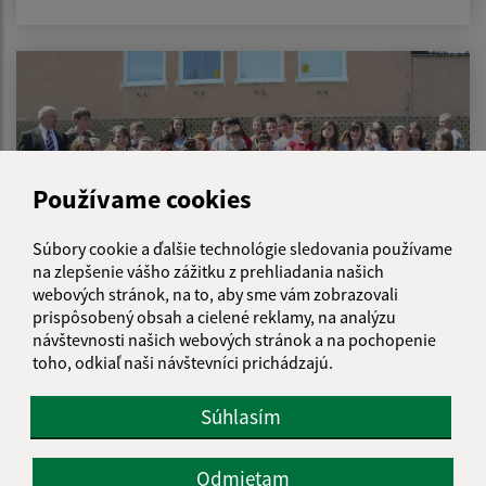
Používame cookies
Súbory cookie a ďalšie technológie sledovania používame
na zlepšenie vášho zážitku z prehliadania našich
webových stránok, na to, aby sme vám zobrazovali
prispôsobený obsah a cielené reklamy, na analýzu
návštevnosti našich webových stránok a na pochopenie
14.05.2026
toho, odkiaľ naši návštevníci prichádzajú.
Medzinárodným enviropobytom k prehĺbeniu
environmentálnej a regionálnej výchovy
Súhlasím
Odmietam