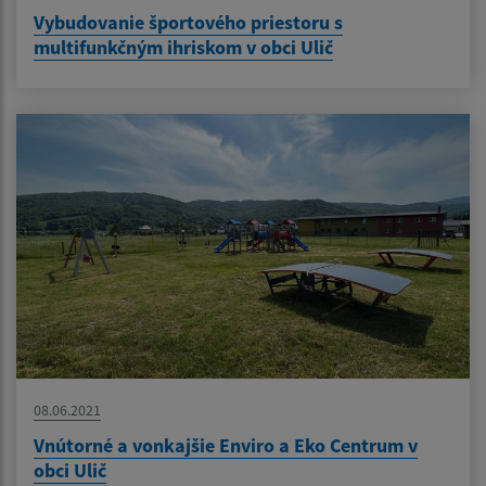
Vybudovanie športového priestoru s
multifunkčným ihriskom v obci Ulič
08.06.2021
Vnútorné a vonkajšie Enviro a Eko Centrum v
obci Ulič