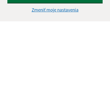
Zmeniť moje nastavenia
14.05.2026
Obecný podnik = šanca pre Rómov z obce Ulič –
VO