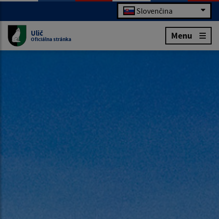
Slovenčina
Ulič
Menu
Oficiálna stránka