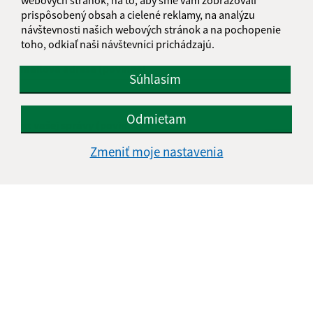
Meno (povinné)
prispôsobený obsah a cielené reklamy, na analýzu
návštevnosti našich webových stránok a na pochopenie
toho, odkiaľ naši návštevníci prichádzajú.
E-mailová adresa (povinné)
Súhlasím
Odmietam
Text vašej správy (povinné)
Zmeniť moje nastavenia
Oboznámil som sa so
spracúvaním osobných
údajov
Google reCaptcha Response
Odoslať správu