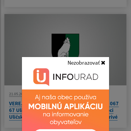
Nezobrazovať
21.05.2026
VEREJNÁ VYHLÁŠKA Vec Obec Uličské Krivé, 067
67 Uličské Krivé 45 – Kanalizácia a ČOV v obci
Uličské Krivé - líniová stavba, k.ú. Uličské Krivé