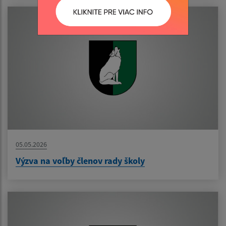
05.05.2026
Výzva na voľby členov rady školy