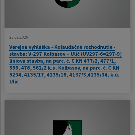
20.02.2026
Verejná vyhláška - Kolaudačné rozhodnutie -
stavba: V-297 Kolbasov – Ulič (UV297-6=297-9)
líniová stavba, na parc. č. C KN 477/2, 477/1,
566, 476, 562/2 k.ú. Kolbasov, na parc. č. C KN
5294, 4135/17, 4135/18, 4137/3,4135/34, k.ú.
Ulič