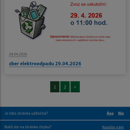
24.04.2026
zber elektroodpadu 29.04.2026
1
2
>
Je táto stránka užitočná?
Áno
Nie
Boli tieto 
Boli 
Našli ste na stránke chybu?
Napíšte nám