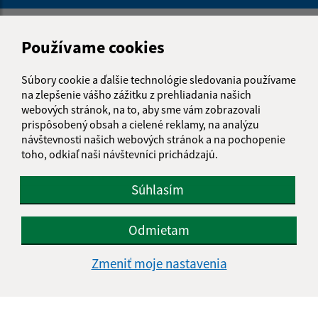
Napíšte nám:
Používame cookies
Meno (povinné)
Súbory cookie a ďalšie technológie sledovania používame
na zlepšenie vášho zážitku z prehliadania našich
webových stránok, na to, aby sme vám zobrazovali
E-mailová adresa (povinné)
prispôsobený obsah a cielené reklamy, na analýzu
návštevnosti našich webových stránok a na pochopenie
toho, odkiaľ naši návštevníci prichádzajú.
Text vašej správy (povinné)
Súhlasím
Odmietam
Zmeniť moje nastavenia
Oboznámil som sa so
spracúvaním osobných
údajov