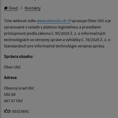
Úvod
Kontakty
Toto webové sídlo
www.obeculic.sk
spravuje Obec Ulič a je
spracované v súlade s platnou legislatívou a pravidlami
prístupnosti podľa zákona č. 95/2019 Z. z. o informačných
technológiách vo verejnej správe a vyhlášky č. 78/2020 Z. z. o
štandardoch pre informačné technológie verejnej správy.
Správca obsahu
:
Obec Ulič
Adresa
:
Obecný úrad Ulič
Ulič 89
067 67 Ulič
IČO
: 00323691