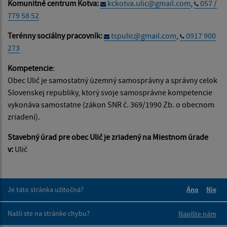
Komunitné centrum Kotva:
kckotva.ulic@gmail.com
,
057 /
779 58 52
Terénny sociálny pracovník:
tspulic@gmail.com
,
0917 900
273
Kompetencie
:
Obec Ulič je samostatný územný samosprávny a správny celok
Slovenskej republiky, ktorý svoje samosprávne kompetencie
vykonáva samostatne (zákon SNR č. 369/1990 Zb. o obecnom
zriadení).
Stavebný úrad pre obec Ulič je zriadený na Miestnom úrade
v:
Ulič
Je táto stránka užitočná?
Áno
Nie
Boli tieto 
Boli 
Našli ste na stránke chybu?
Napíšte nám