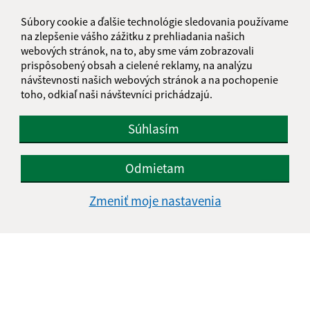
Ulič 89
067 67 Ulič
Súbory cookie a ďalšie technológie sledovania používame
na zlepšenie vášho zážitku z prehliadania našich
info@obeculic.sk
webových stránok, na to, aby sme vám zobrazovali
+421 57 769 41 36
prispôsobený obsah a cielené reklamy, na analýzu
návštevnosti našich webových stránok a na pochopenie
IČO: 00323691
toho, odkiaľ naši návštevníci prichádzajú.
Súhlasím
Odmietam
Zmeniť moje nastavenia