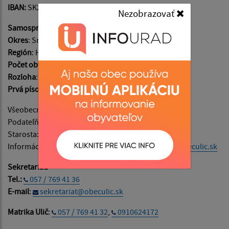
IBAN:
SK20 5600 0000 0089 2275 9001
Nezobrazovať
Samosprávny kraj
: Prešovský
Okres
: Snina
Región
: Horný Zemplín
Počet obyvateľov
: 798
Rozloha
: 2515 ha
Prvá písomná zmienka
: v roku 1451
Všeobecné informácie:
info@obeculic.sk
Podateľňa:
podatelna@obeculic.sk
Starosta:
starosta@obeculic.sk
, tel.:
0907 186 789
Informácie o napĺňaní webového sídla:
admin@obeculic.sk
Sekretariát:
Tel.:
057 / 769 41 36
E-mail
:
sekretariat@obeculic.sk
Matrika Ulič
:
057 / 769 41 32
,
0910624172