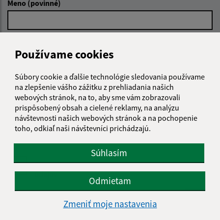
Meno (povinné)
E-mailová adresa (povinné)
Používame cookies
Súbory cookie a ďalšie technológie sledovania používame
Text vašej správy (povinné)
na zlepšenie vášho zážitku z prehliadania našich
webových stránok, na to, aby sme vám zobrazovali
prispôsobený obsah a cielené reklamy, na analýzu
návštevnosti našich webových stránok a na pochopenie
toho, odkiaľ naši návštevníci prichádzajú.
Súhlasím
Oboznámil som sa so
spracúvaním osobných
údajov
Odmietam
Google reCaptcha Response
Odoslať správu
Zmeniť moje nastavenia