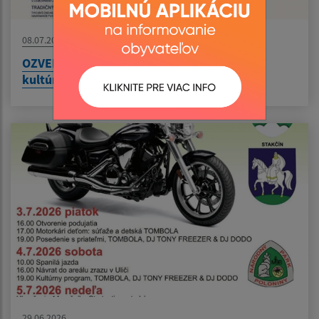
08.07.2026
OZVENY VLČÍCH HôR - 57.Festival rusínskej
kultúry
29.06.2026