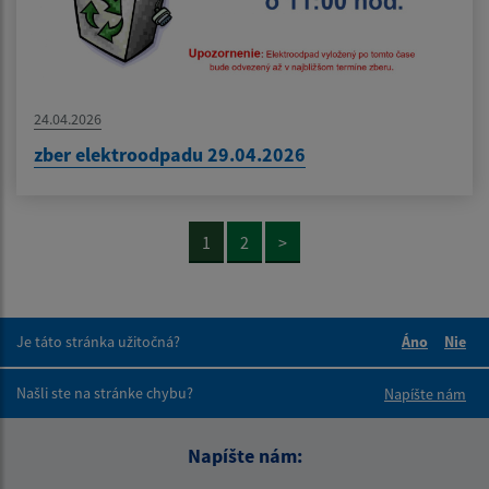
24.04.2026
zber elektroodpadu 29.04.2026
1
2
>
Je táto stránka užitočná?
Áno
Nie
Boli tieto 
Boli 
Našli ste na stránke chybu?
Napíšte nám
Napíšte nám: