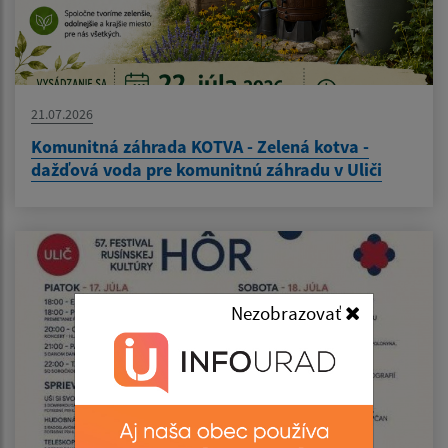
21.07.2026
Komunitná záhrada KOTVA - Zelená kotva -
dažďová voda pre komunitnú záhradu v Uliči
Nezobrazovať