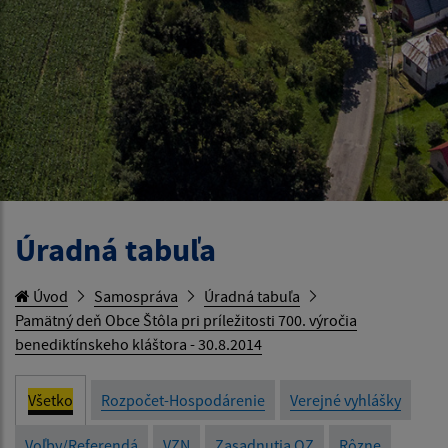
Úradná tabuľa
Úvod
Samospráva
Úradná tabuľa
Pamätný deň Obce Štôla pri príležitosti 700. výročia
benediktínskeho kláštora - 30.8.2014
Všetko
Rozpočet-Hospodárenie
Verejné vyhlášky
Voľby/Referendá
VZN
Zasadnutia OZ
Rôzne