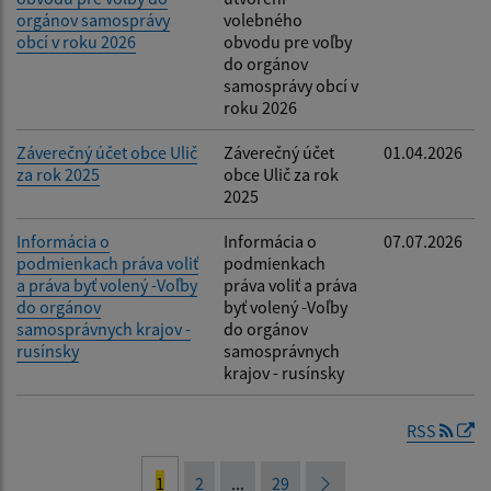
orgánov samosprávy
volebného
obcí v roku 2026
obvodu pre voľby
do orgánov
samosprávy obcí v
roku 2026
Záverečný účet obce Ulič
Záverečný účet
01.04.2026
za rok 2025
obce Ulič za rok
2025
Informácia o
Informácia o
07.07.2026
podmienkach práva voliť
podmienkach
a práva byť volený -Voľby
práva voliť a práva
do orgánov
byť volený -Voľby
samosprávnych krajov -
do orgánov
rusínsky
samosprávnych
krajov - rusínsky
RSS
1
2
...
29