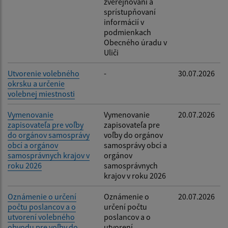
zverejňovaní a
sprístupňovaní
informácií v
podmienkach
Obecného úradu v
Uliči
Utvorenie volebného
-
30.07.2026
okrsku a určenie
volebnej miestnosti
Vymenovanie
Vymenovanie
20.07.2026
zapisovateľa pre voľby
zapisovateľa pre
do orgánov samosprávy
voľby do orgánov
obcí a orgánov
samosprávy obcí a
samosprávnych krajov v
orgánov
roku 2026
samosprávnych
krajov v roku 2026
Oznámenie o určení
Oznámenie o
20.07.2026
počtu poslancov a o
určení počtu
utvorení volebného
poslancov a o
obvodu pre voľby do
utvorení