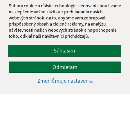
Utorok:
07:00 - 11:30
12:00 - 15:00
Súbory cookie a ďalšie technológie sledovania používame
na zlepšenie vášho zážitku z prehliadania našich
Streda:
07:00 - 11:30
12:00 - 15:00
webových stránok, na to, aby sme vám zobrazovali
Štvrtok:
07:00 - 11:30
12:00 - 15:00
prispôsobený obsah a cielené reklamy, na analýzu
Piatok:
07:00 - 11:30
12:00 - 15:00
návštevnosti našich webových stránok a na pochopenie
toho, odkiaľ naši návštevníci prichádzajú.
Obedňajšia prestávka:
11:30 - 12:00
Súhlasím
Kontakt:
Odmietam
Obecný úrad Ulič
Ulič 89
Zmeniť moje nastavenia
067 67 Ulič
info@obeculic.sk
+421 57 769 41 36
IČO: 00323691