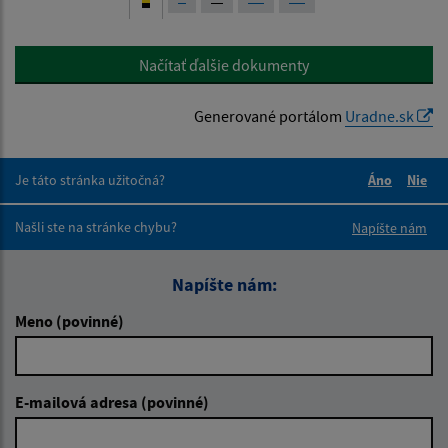
Načítať ďalšie dokumenty
Generované portálom
Uradne.sk
Je táto stránka užitočná?
Áno
Nie
Boli tieto 
Boli 
Našli ste na stránke chybu?
Napíšte nám
Napíšte nám:
Meno (povinné)
E-mailová adresa (povinné)