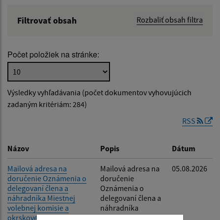
Filtrovať obsah
Rozbaliť obsah filtra
Názov:
Počet položiek na stránke:
Popis:
Výsledky vyhľadávania (počet dokumentov vyhovujúcich
Dátum zverejnenia od:
zadaným kritériám: 284)
RSS
Dátum zverejnenia do:
Názov
Popis
Dátum
Mailová adresa na
Mailová adresa na
05.08.2026
doručenie Oznámenia o
doručenie
Filtrovať
Reset
delegovaní člena a
Oznámenia o
náhradníka Miestnej
delegovaní člena a
volebnej komisie a
náhradníka
okrskovej volebnej
Miestnej volebnej