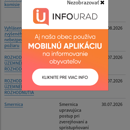
Nezobrazovať
komisie
komisie a
okrskovej
volebnej komisie
Vyhlásenie času
Vyhlásenie času
05.08.2026
zvýšeného
zvýšeného
nebezpečenstva vzniku
nebezpečenstva
požiaru
vzniku požiaru
ROZHODNUTIE O ZMENE
-
30.07.2026
ÚZEMNÉHO
ROZHODNUTIA
ROZHODNUTIE O ZMENE
-
30.07.2026
ÚZEMNÉHO
ROZHODNUTIA
Smernica
Smernica
30.07.2026
upravujúca
postup pri
zverejňovaní a
sprístupňovaní