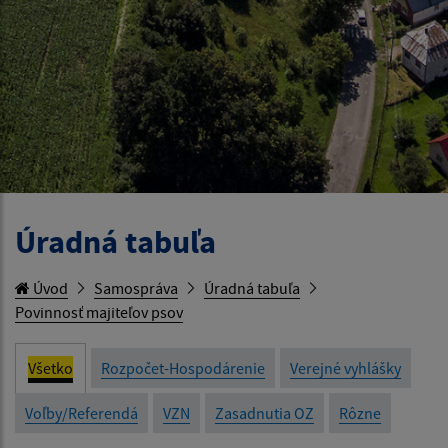
Úradná tabuľa
Úvod
Samospráva
Úradná tabuľa
Povinnosť majiteľov psov
Všetko
Rozpočet-Hospodárenie
Verejné vyhlášky
Voľby/Referendá
VZN
Zasadnutia OZ
Rôzne