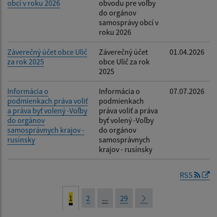
obcí v roku 2026
obvodu pre voľby
do orgánov
samosprávy obcí v
roku 2026
Záverečný účet obce Ulič
Záverečný účet
01.04.2026
za rok 2025
obce Ulič za rok
2025
Informácia o
Informácia o
07.07.2026
podmienkach práva voliť
podmienkach
a práva byť volený -Voľby
práva voliť a práva
do orgánov
byť volený -Voľby
samosprávnych krajov -
do orgánov
rusínsky
samosprávnych
krajov - rusínsky
RSS
1
2
...
29