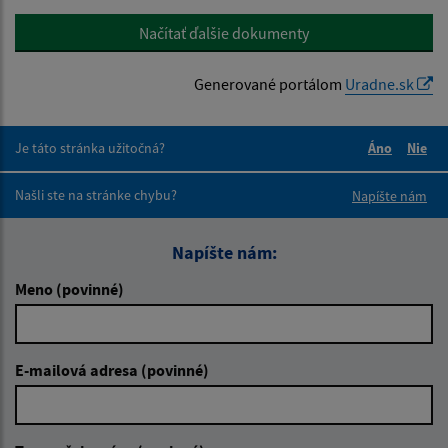
Načítať ďalšie dokumenty
Generované portálom
Uradne.sk
Je táto stránka užitočná?
Áno
Nie
Boli tieto 
Boli 
Našli ste na stránke chybu?
Napíšte nám
Napíšte nám:
Meno (povinné)
E-mailová adresa (povinné)