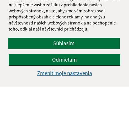
Streda:
07:00 - 11:30
12:00 - 15:00
na zlepšenie vášho zážitku z prehliadania našich
webových stránok, na to, aby sme vám zobrazovali
Štvrtok:
07:00 - 11:30
12:00 - 15:00
prispôsobený obsah a cielené reklamy, na analýzu
Piatok:
07:00 - 11:30
12:00 - 15:00
návštevnosti našich webových stránok a na pochopenie
Obedňajšia prestávka:
11:30 - 12:00
toho, odkiaľ naši návštevníci prichádzajú.
Súhlasím
Kontakt:
Obecný úrad Ulič
Odmietam
Ulič 89
067 67 Ulič
Zmeniť moje nastavenia
info@obeculic.sk
+421 57 769 41 36
IČO: 00323691