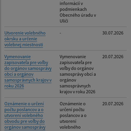
informácií v
podmienkach
Obecného úradu v
Uliči
Utvorenie volebného
-
30.07.2026
okrsku a určenie
volebnej miestnosti
Vymenovanie
Vymenovanie
20.07.2026
zapisovateľa pre voľby
zapisovateľa pre
do orgánov samosprávy
voľby do orgánov
obcí a orgánov
samosprávy obcí a
samosprávnych krajov v
orgánov
roku 2026
samosprávnych
krajov v roku 2026
Oznámenie o určení
Oznámenie o
20.07.2026
počtu poslancov a o
určení počtu
utvorení volebného
poslancov a o
obvodu pre voľby do
utvorení
orgánov samosprávy
volebného