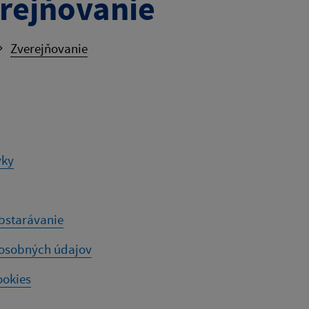
rejňovanie
Zverejňovanie
vky
bstarávanie
osobných údajov
ookies