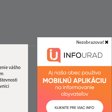
Nezobrazovať
enie vášho
ám
števnosti
vníci