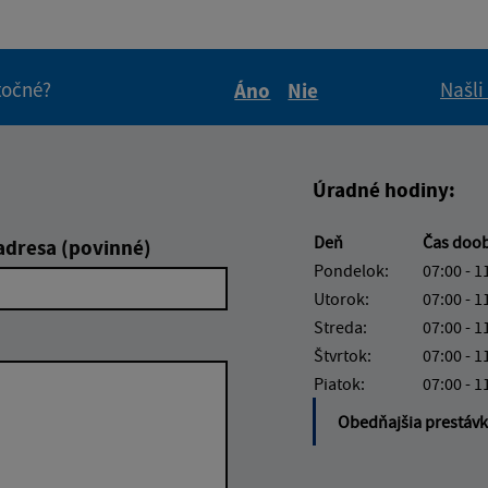
itočné?
Našli
Áno
Nie
Boli tieto informácie pre 
Boli tieto informáci
Úradné hodiny:
Deň
Čas doo
adresa (povinné)
Pondelok:
07:00 - 1
Utorok:
07:00 - 1
Streda:
07:00 - 1
Štvrtok:
07:00 - 1
Piatok:
07:00 - 1
Obedňajšia prestáv