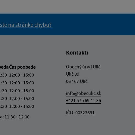
 ste na stránke chybu?
vás užitočné?
e pre vás užitočné?
Kontakt:
Obecný úrad Ulič
beda
Čas poobede
Ulič 89
1:30
12:00 - 15:00
067 67 Ulič
1:30
12:00 - 15:00
1:30
12:00 - 15:00
info@obeculic.sk
1:30
12:00 - 15:00
+421 57 769 41 36
1:30
12:00 - 15:00
IČO: 00323691
ka:
11:30 - 12:00