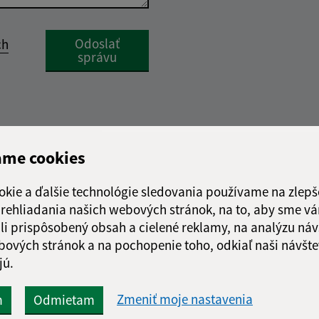
Google reCaptcha Response
Odoslať
ch
správu
ame cookies
okie a ďalšie technológie sledovania používame na zlepš
 prehliadania našich webových stránok, na to, aby sme v
li prispôsobený obsah a cielené reklamy, na analýzu náv
bových stránok a na pochopenie toho, odkiaľ naši návšte
jú.
Zmeniť moje nastavenia
m
Odmietam