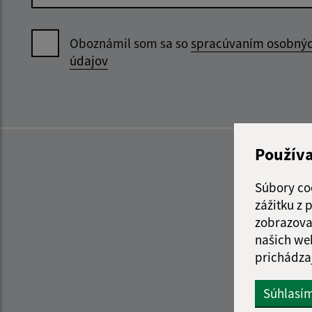
Oboznámil som sa so
spracúvaním osobný
údajov
Použív
Súbory co
zážitku z
zobrazova
našich we
prichádza
Súhlasí