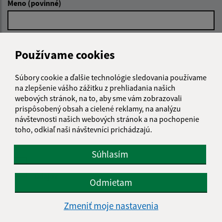
Meno (povinné)
E-mailová adresa (povinné)
Používame cookies
Súbory cookie a ďalšie technológie sledovania používame
Text vašej správy (povinné)
na zlepšenie vášho zážitku z prehliadania našich
webových stránok, na to, aby sme vám zobrazovali
prispôsobený obsah a cielené reklamy, na analýzu
návštevnosti našich webových stránok a na pochopenie
toho, odkiaľ naši návštevníci prichádzajú.
Súhlasím
Oboznámil som sa so
spracúvaním osobných
údajov
Odmietam
Google reCaptcha Response
Odoslať správu
Zmeniť moje nastavenia