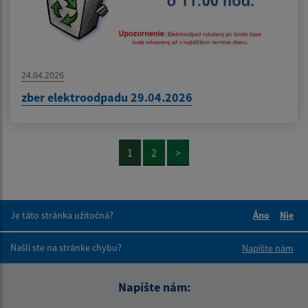
24.04.2026
zber elektroodpadu 29.04.2026
1
2
>
Je táto stránka užitočná?
Áno
Nie
Boli tieto 
Boli 
Našli ste na stránke chybu?
Napíšte nám
Napíšte nám: