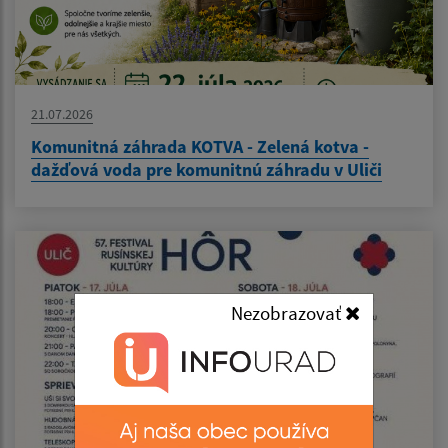
21.07.2026
Komunitná záhrada KOTVA - Zelená kotva -
dažďová voda pre komunitnú záhradu v Uliči
Nezobrazovať