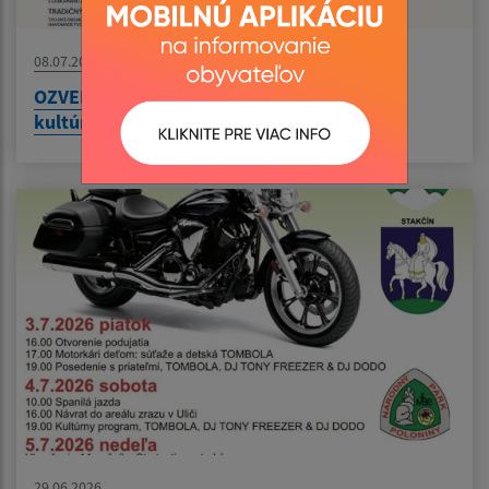
08.07.2026
OZVENY VLČÍCH HôR - 57.Festival rusínskej
kultúry
29.06.2026