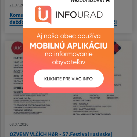
21.07.2026
Komunitná záhrada KOTVA - Zelená kotva -
dažďová voda pre komunitnú záhradu v Uliči
08.07.2026
OZVENY VLČÍCH HôR - 57.Festival rusínskej