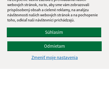
webových stránok, na to, aby sme vám zobrazovali
prispôsobený obsah a cielené reklamy, na analýzu
návštevnosti našich webových stránok a na pochopenie
Text vašej správy (povinné)
toho, odkiaľ naši návštevníci prichádzajú.
Súhlasím
Odmietam
Zmeniť moje nastavenia
Oboznámil som sa so
spracúvaním osobných
údajov
Google reCaptcha Response
Odoslať správu
Úradné hodiny:
Deň
Čas doobeda
Čas poobede