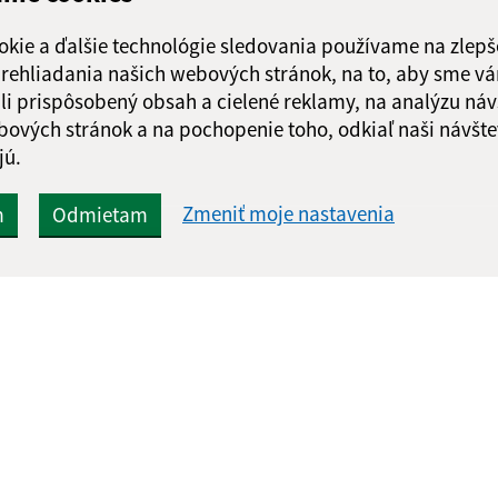
okie a ďalšie technológie sledovania používame na zlepš
 prehliadania našich webových stránok, na to, aby sme v
li prispôsobený obsah a cielené reklamy, na analýzu náv
bových stránok a na pochopenie toho, odkiaľ naši návšte
jú.
Zmeniť moje nastavenia
m
Odmietam
Rýchle odkazy:
Aktualiz
nku
Aktuality
06.08.2026 
Naša obec
RSS
História
Fotogaléria