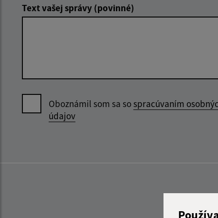
Text vašej správy (povinné)
Oboznámil som sa so
spracúvaním osobný
údajov
Použív