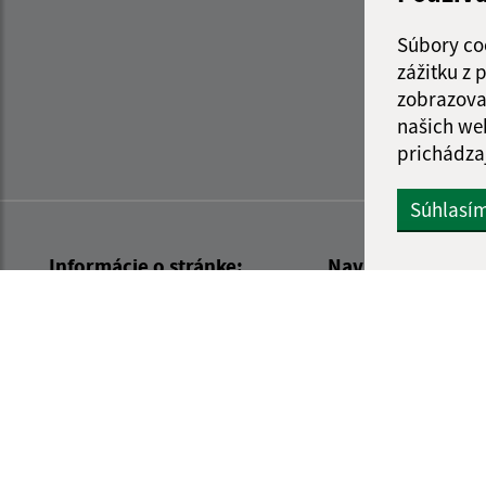
Súbory co
zážitku z
zobrazova
našich we
prichádza
Súhlasí
Informácie o stránke:
Navigácia:
Vyhlásenie o prístupnosti
Vytlačiť aktuálnu strá
Autorské práva
Mapa stránok
Ochrana osobných údajov
Cookies