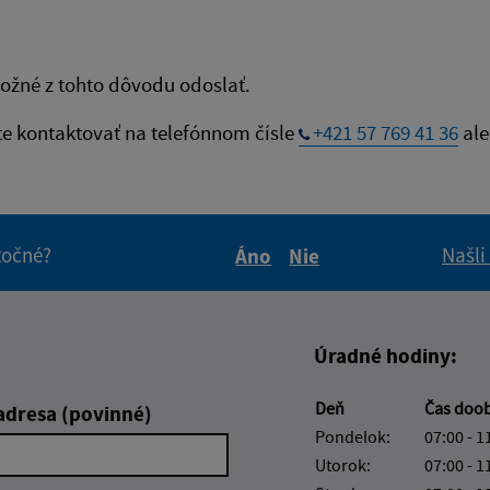
ožné z tohto dôvodu odoslať.
te kontaktovať na telefónnom čísle
+421 57 769 41 36
ale
itočné?
Našli
Áno
Nie
Boli tieto informácie pre 
Boli tieto informáci
Úradné hodiny:
Deň
Čas doo
adresa (povinné)
Pondelok:
07:00 - 1
Utorok:
07:00 - 1