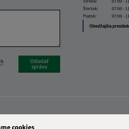
Streda:
07:00 - 1
Štvrtok:
07:00 - 1
Piatok:
07:00 - 1
Obedňajšia prestáv
Google reCaptcha Response
Odoslať
ch
správu
ame cookies