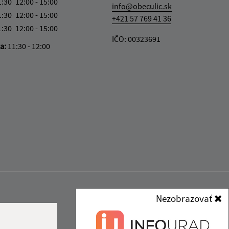
1:30
12:00 - 15:00
info@obeculic.sk
1:30
12:00 - 15:00
+421 57 769 41 36
1:30
12:00 - 15:00
IČO: 00323691
ka:
11:30 - 12:00
Nezobrazovať