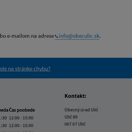
bo e-mailom na adrese
info@obeculic.sk
.
 ste na stránke chybu?
vás užitočné?
e pre vás užitočné?
Kontakt:
Obecný úrad Ulič
beda
Čas poobede
Ulič 89
1:30
12:00 - 15:00
067 67 Ulič
1:30
12:00 - 15:00