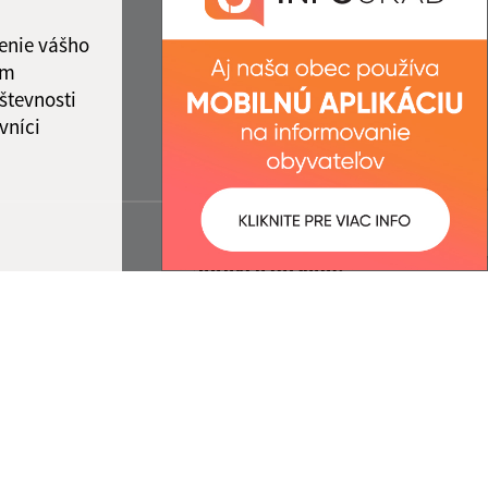
enie vášho
ám
števnosti
vníci
ované:
Správca obsahu:
08:26 hod.
Správca obsahu je Obec Ulič.
Vytvorené v súlade s
Jednotným
dizajn manuálom elektronických
služieb.