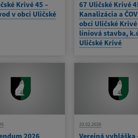
ičské Krivé 45 –
67 Uličské Krivé 4
od v obci Uličské
Kanalizácia a ČOV
obci Uličské Krivé
líniová stavba, k.
Uličské Krivé
26
20.02.2026
rendum 2026
Verejná vyhláška 