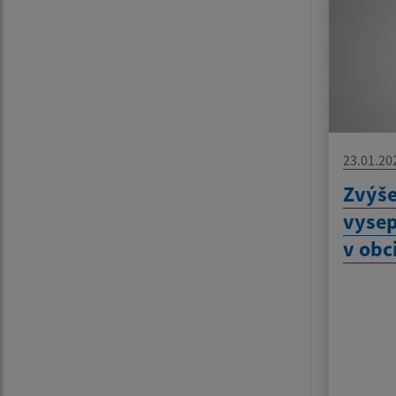
23.01.20
Zvýš
vyse
v obci