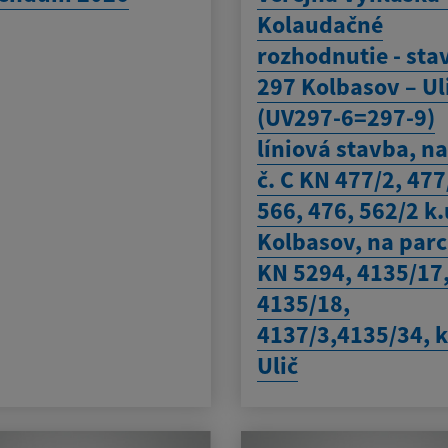
Kolaudačné
rozhodnutie - sta
297 Kolbasov – Ul
(UV297-6=297-9)
líniová stavba, na
č. C KN 477/2, 477
566, 476, 562/2 k.
Kolbasov, na parc.
KN 5294, 4135/17
4135/18,
4137/3,4135/34, k
Ulič