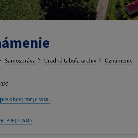
námenie
Samospráva
Úradná tabuľa archív
Oznámenie
2023
 pre obce
| PDF | 0.68 Mb
y
| PDF | 2.25 Mb