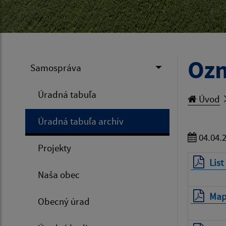
Oz
Samospráva
Úradná tabuľa
Úvod
Úradná tabuľa archív
04.04.
Projekty
List
Naša obec
Map
Obecný úrad