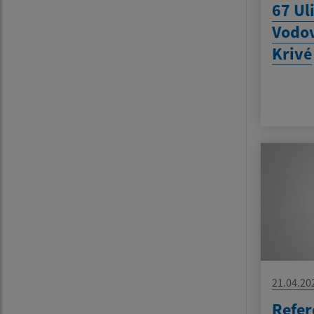
67 Ul
Vodov
Krivé
21.04.20
Refe