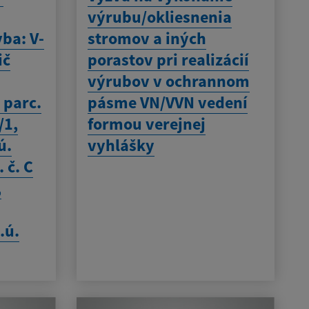
výrubu/okliesnenia
vba: V-
stromov a iných
ič
porastov pri realizácií
výrubov v ochrannom
 parc.
pásme VN/VVN vedení
/1,
formou verejnej
ú.
vyhlášky
 č. C
,
.ú.