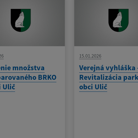
26
15.01.2026
enie množstva
Verejná vyhláška 
parovaného BRKO
Revitalizácia par
 Ulič
obci Ulič