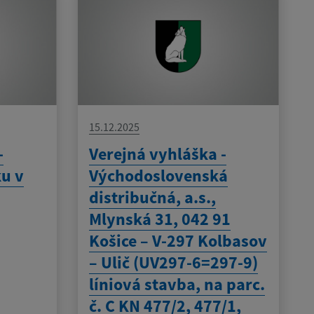
15.12.2025
-
Verejná vyhláška -
ku v
Východoslovenská
distribučná, a.s.,
Mlynská 31, 042 91
Košice – V-297 Kolbasov
– Ulič (UV297-6=297-9)
líniová stavba, na parc.
č. C KN 477/2, 477/1,