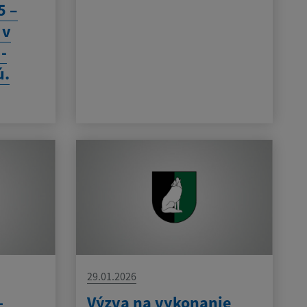
5 –
 v
 -
ú.
29.01.2026
-
Výzva na vykonanie