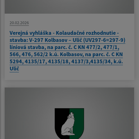
20.02.2026
Verejná vyhláška - Kolaudačné rozhodnutie -
stavba: V-297 Kolbasov – Ulič (UV297-6=297-9)
líniová stavba, na parc. č. C KN 477/2, 477/1,
566, 476, 562/2 k.ú. Kolbasov, na parc. č. C KN
5294, 4135/17, 4135/18, 4137/3,4135/34, k.ú.
Ulič