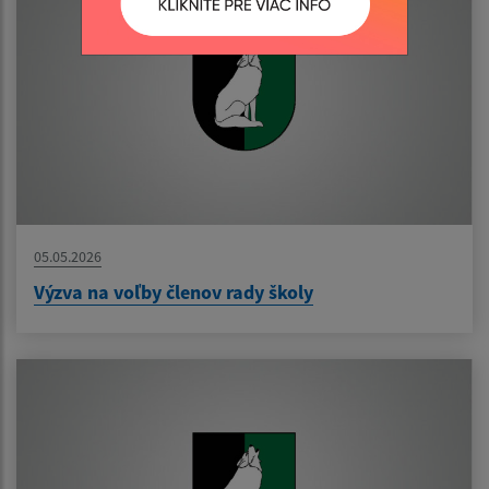
05.05.2026
Výzva na voľby členov rady školy