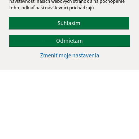
návštevnosti našich webových stránok a na pochopenie
toho, odkiaľ naši návštevníci prichádzajú.
E-mailová adresa (povinné)
Súhlasím
Odmietam
Text vašej správy (povinné)
Zmeniť moje nastavenia
Oboznámil som sa so
spracúvaním osobných
údajov
Google reCaptcha Response
Odoslať správu