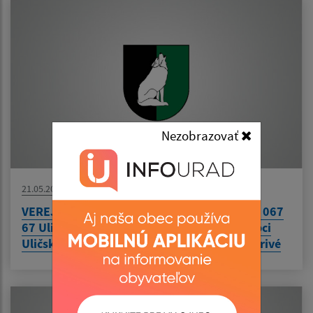
Nezobrazovať
21.05.2026
VEREJNÁ VYHLÁŠKA Vec Obec Uličské Krivé, 067
67 Uličské Krivé 45 – Kanalizácia a ČOV v obci
Uličské Krivé - líniová stavba, k.ú. Uličské Krivé