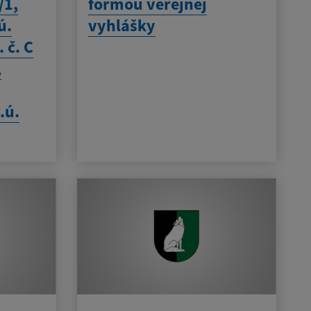
/1,
formou verejnej
ú.
vyhlášky
 č. C
,
.ú.