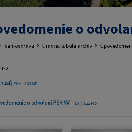
vedomenie o odvola
Samospráva
Úradná tabuľa archív
Upovedomeni
2022
žnosť
| PDF | 0.04 Mb
vedomenie o odvolaní PSK VV
| PDF | 0.22 Mb