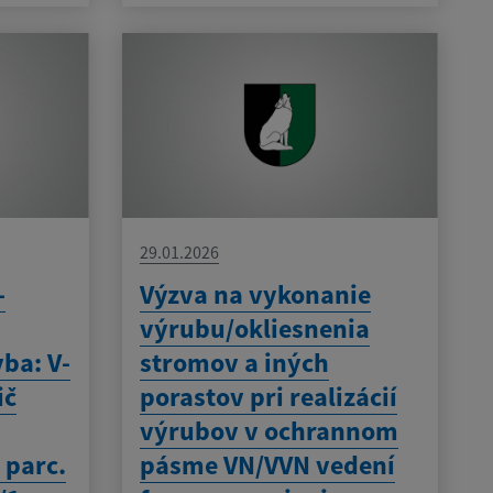
29.01.2026
-
Výzva na vykonanie
výrubu/okliesnenia
vba: V-
stromov a iných
ič
porastov pri realizácií
výrubov v ochrannom
 parc.
pásme VN/VVN vedení