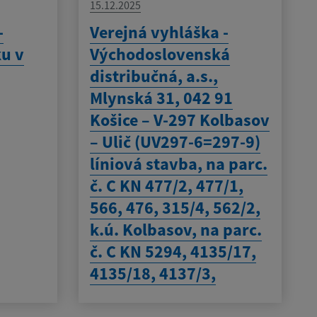
15.12.2025
-
Verejná vyhláška -
ku v
Východoslovenská
distribučná, a.s.,
Mlynská 31, 042 91
Košice – V-297 Kolbasov
– Ulič (UV297-6=297-9)
líniová stavba, na parc.
č. C KN 477/2, 477/1,
566, 476, 315/4, 562/2,
k.ú. Kolbasov, na parc.
č. C KN 5294, 4135/17,
4135/18, 4137/3,