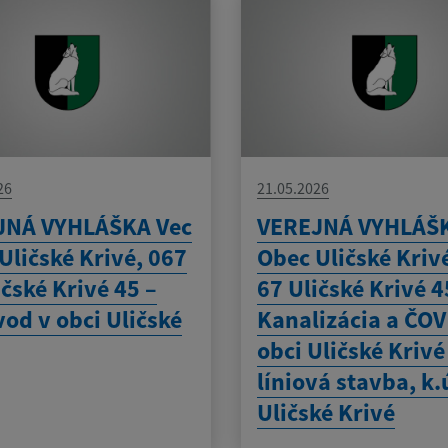
26
21.05.2026
JNÁ VYHLÁŠKA Vec
VEREJNÁ VYHLÁŠK
Uličské Krivé, 067
Obec Uličské Kriv
ičské Krivé 45 –
67 Uličské Krivé 4
od v obci Uličské
Kanalizácia a ČOV
obci Uličské Krivé
líniová stavba, k.
Uličské Krivé