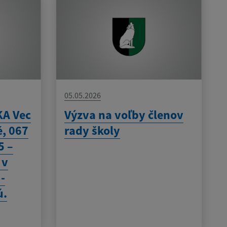
05.05.2026
A Vec
Výzva na voľby členov
é, 067
rady školy
5 –
 v
 -
ú.