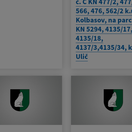
č. C KN 477/2, 477
566, 476, 562/2 k.
Kolbasov, na parc.
KN 5294, 4135/17
4135/18,
4137/3,4135/34, k
Ulič