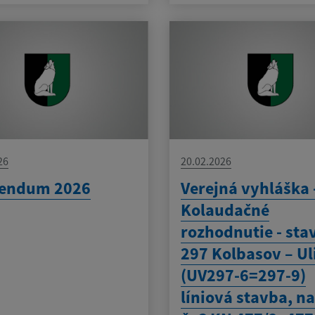
26
20.02.2026
rendum 2026
Verejná vyhláška 
Kolaudačné
rozhodnutie - sta
297 Kolbasov – Ul
(UV297-6=297-9)
líniová stavba, na