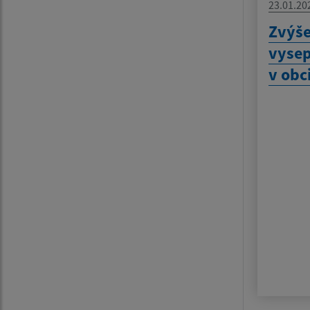
23.01.20
Zvýš
vyse
v obci