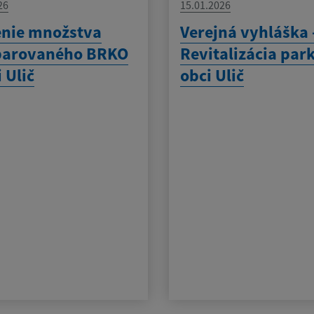
26
15.01.2026
enie množstva
Verejná vyhláška 
parovaného BRKO
Revitalizácia par
 Ulič
obci Ulič