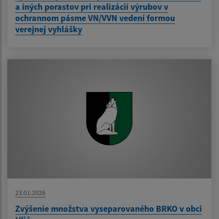
a iných porastov pri realizácií výrubov v
ochrannom pásme VN/VVN vedení formou
verejnej vyhlášky
23.01.2026
Zvýšenie množstva vyseparovaného BRKO v obci