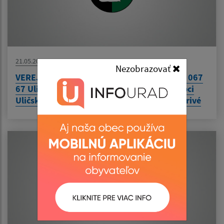
21.05.2026
Nezobrazovať
VEREJNÁ VYHLÁŠKA Vec Obec Uličské Krivé, 067
67 Uličské Krivé 45 – Kanalizácia a ČOV v obci
Uličské Krivé - líniová stavba, k.ú. Uličské Krivé