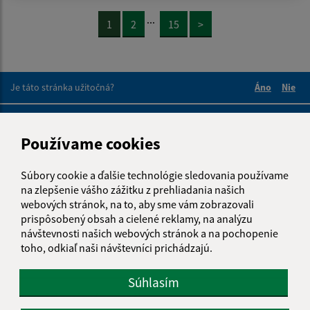
...
1
2
15
>
Je táto stránka užitočná?
Áno
Nie
Boli tieto 
Boli 
Našli ste na stránke chybu?
Napíšte nám
Používame cookies
Napíšte nám:
Súbory cookie a ďalšie technológie sledovania používame
Meno (povinné)
na zlepšenie vášho zážitku z prehliadania našich
webových stránok, na to, aby sme vám zobrazovali
prispôsobený obsah a cielené reklamy, na analýzu
návštevnosti našich webových stránok a na pochopenie
E-mailová adresa (povinné)
toho, odkiaľ naši návštevníci prichádzajú.
Súhlasím
Text vašej správy (povinné)