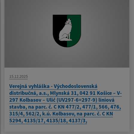
15.12.2025
Verejná vyhláška - Východoslovenská
distribučná, a.s., Mlynská 31, 042 91 Košice – V-
297 Kolbasov – Ulič (UV297-6=297-9) líniová
stavba, na parc. č. C KN 477/2, 477/1, 566, 476,
315/4, 562/2, k.ú. Kolbasov, na parc. č. C KN
5294, 4135/17, 4135/18, 4137/3,