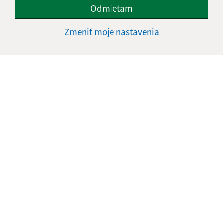
Odmietam
Zmeniť moje nastavenia
Oboznámil som sa so
spracúvaním osobných
údajov
Google reCaptcha Response
Odoslať správu
Úradné hodiny:
Deň
Čas doobeda
Čas poobede
Pondelok:
07:00 - 11:30
12:00 - 15:00
Utorok:
07:00 - 11:30
12:00 - 15:00
Streda:
07:00 - 11:30
12:00 - 15:00