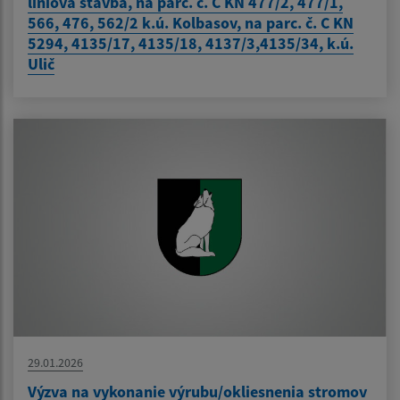
líniová stavba, na parc. č. C KN 477/2, 477/1,
566, 476, 562/2 k.ú. Kolbasov, na parc. č. C KN
5294, 4135/17, 4135/18, 4137/3,4135/34, k.ú.
Ulič
29.01.2026
Výzva na vykonanie výrubu/okliesnenia stromov