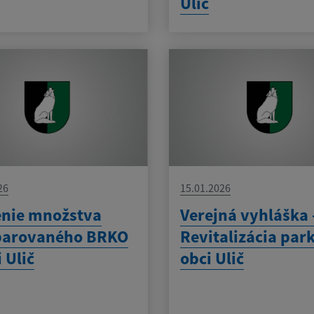
Ulič
26
15.01.2026
enie množstva
Verejná vyhláška 
parovaného BRKO
Revitalizácia par
 Ulič
obci Ulič