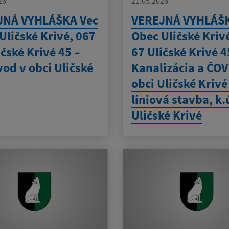
26
21.05.2026
JNÁ VYHLÁŠKA Vec
VEREJNÁ VYHLÁŠK
Uličské Krivé, 067
Obec Uličské Kriv
ičské Krivé 45 –
67 Uličské Krivé 4
od v obci Uličské
Kanalizácia a ČOV
obci Uličské Krivé
líniová stavba, k.
Uličské Krivé