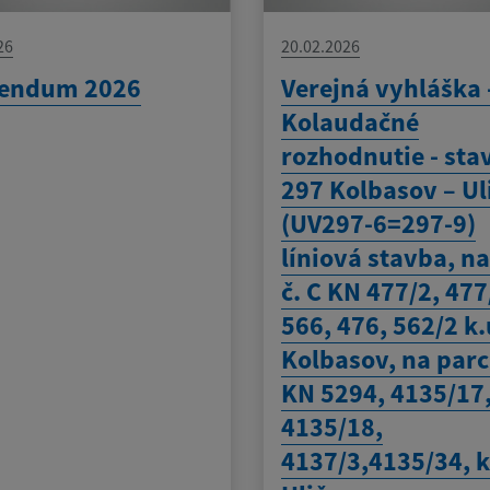
26
20.02.2026
rendum 2026
Verejná vyhláška 
Kolaudačné
rozhodnutie - sta
297 Kolbasov – Ul
(UV297-6=297-9)
líniová stavba, na
č. C KN 477/2, 477
566, 476, 562/2 k.
Kolbasov, na parc.
KN 5294, 4135/17
4135/18,
4137/3,4135/34, k