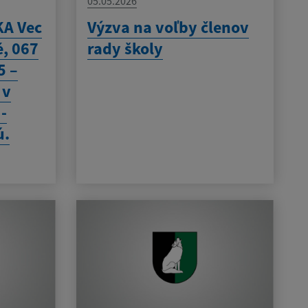
05.05.2026
A Vec
Výzva na voľby členov
é, 067
rady školy
5 –
 v
 -
ú.