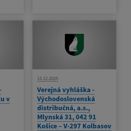
15.12.2025
-
Verejná vyhláška -
ku v
Východoslovenská
distribučná, a.s.,
Mlynská 31, 042 91
Košice – V-297 Kolbasov