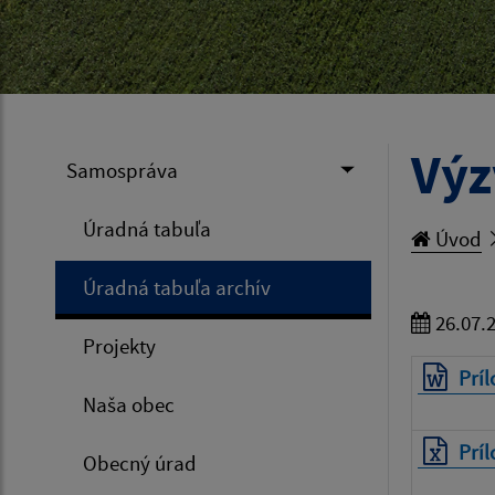
Výz
Samospráva
Úradná tabuľa
Úvod
Úradná tabuľa archív
26.07.
Projekty
Príl
Naša obec
Príl
Obecný úrad