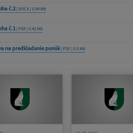
oha č.2
| DOCX | 0.04 Mb
oha č.1
| PDF | 0.42 Mb
va na predkladanie ponúk
| PDF | 0.5 Mb