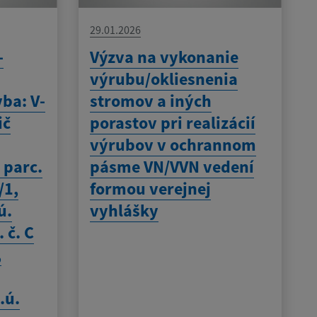
29.01.2026
-
Výzva na vykonanie
výrubu/okliesnenia
vba: V-
stromov a iných
ič
porastov pri realizácií
výrubov v ochrannom
 parc.
pásme VN/VVN vedení
/1,
formou verejnej
ú.
vyhlášky
 č. C
,
.ú.