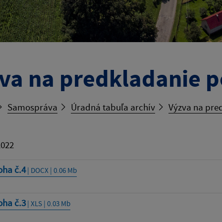
va na predkladanie 
Samospráva
Úradná tabuľa archív
Výzva na pre
2022
oha č.4
| DOCX | 0.06 Mb
oha č.3
| XLS | 0.03 Mb