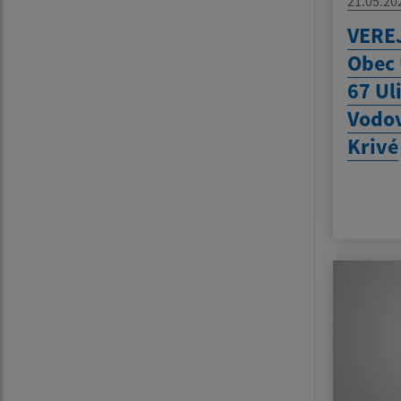
21.05.20
VERE
Obec 
67 Ul
Vodov
Krivé