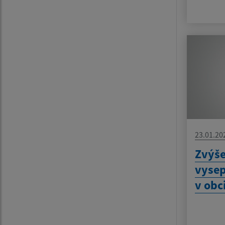
23.01.20
Zvýš
vyse
v obci