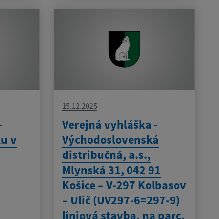
15.12.2025
-
Verejná vyhláška -
ku v
Východoslovenská
distribučná, a.s.,
Mlynská 31, 042 91
Košice – V-297 Kolbasov
– Ulič (UV297-6=297-9)
líniová stavba, na parc.