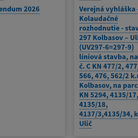
rendum 2026
Verejná vyhláška 
Kolaudačné
rozhodnutie - sta
297 Kolbasov – Ul
(UV297-6=297-9)
líniová stavba, na
č. C KN 477/2, 477
566, 476, 562/2 k.
Kolbasov, na parc.
KN 5294, 4135/17
4135/18,
4137/3,4135/34, k
Ulič