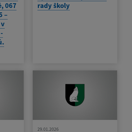
é, 067
rady školy
5 –
 v
 -
ú.
29.01.2026