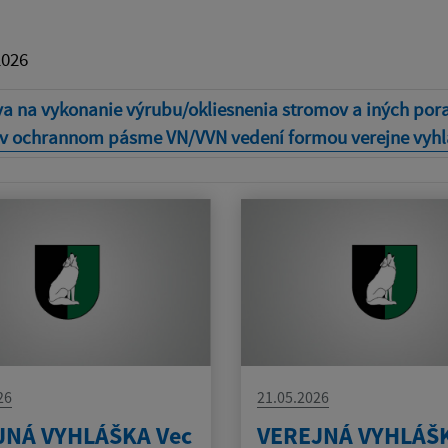
2026
a na vykonanie výrubu/okliesnenia stromov a iných poras
 v ochrannom pásme VN/VVN vedení formou verejne vyhl
26
21.05.2026
JNÁ VYHLÁŠKA Vec
VEREJNÁ VYHLÁŠK