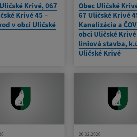
Uličské Krivé, 067
Obec Uličské Kriv
ičské Krivé 45 –
67 Uličské Krivé 4
od v obci Uličské
Kanalizácia a ČOV
obci Uličské Krivé
líniová stavba, k.
Uličské Krivé
26
20.02.2026