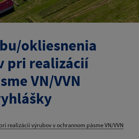
bu/okliesnenia
pri realizácií
ásme VN/VVN
vyhlášky
 pri realizácií výrubov v ochrannom pásme VN/VVN