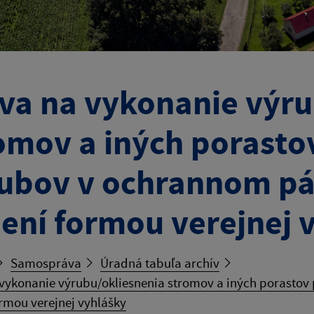
va na vykonanie výru
omov a iných porastov 
ubov v ochrannom p
ení formou verejnej 
Samospráva
Úradná tabuľa archív
vykonanie výrubu/okliesnenia stromov a iných porastov
rmou verejnej vyhlášky