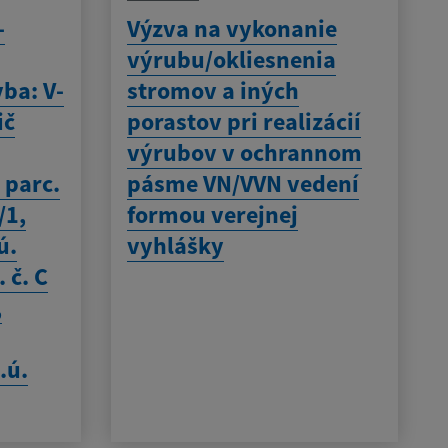
-
Výzva na vykonanie
výrubu/okliesnenia
vba: V-
stromov a iných
ič
porastov pri realizácií
výrubov v ochrannom
 parc.
pásme VN/VVN vedení
/1,
formou verejnej
ú.
vyhlášky
 č. C
,
.ú.