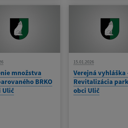
26
15.01.2026
enie množstva
Verejná vyhláška 
parovaného BRKO
Revitalizácia par
 Ulič
obci Ulič