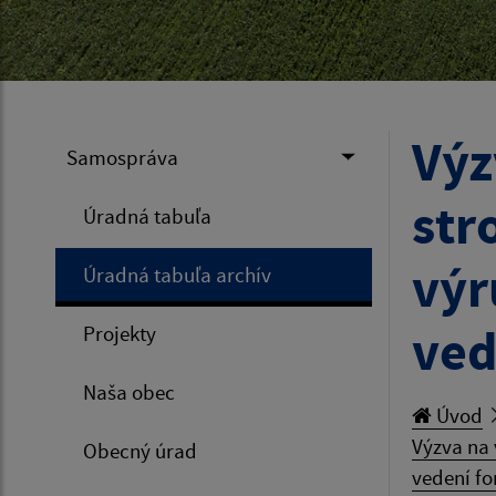
Výz
Samospráva
str
Úradná tabuľa
výr
Úradná tabuľa archív
ved
Projekty
Naša obec
Úvod
Výzva na 
Obecný úrad
vedení fo