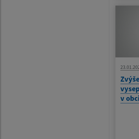
23.01.20
Zvýš
vyse
v obci