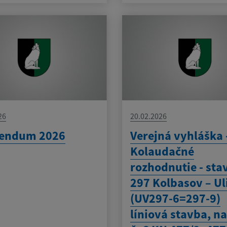
26
20.02.2026
rendum 2026
Verejná vyhláška 
Kolaudačné
rozhodnutie - sta
297 Kolbasov – Ul
(UV297-6=297-9)
líniová stavba, na