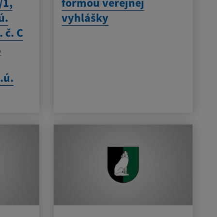
/1,
formou verejnej
ú.
vyhlášky
 č. C
,
.ú.