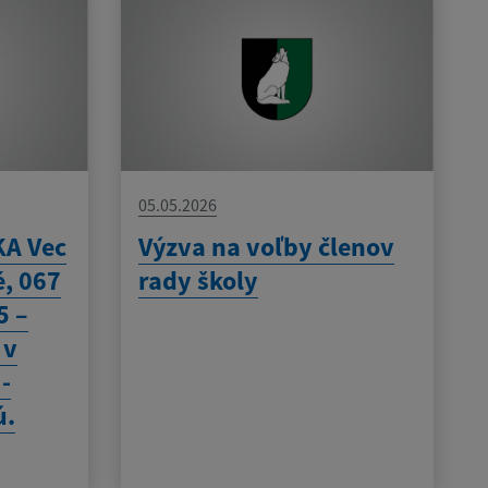
05.05.2026
A Vec
Výzva na voľby členov
é, 067
rady školy
5 –
 v
 -
ú.