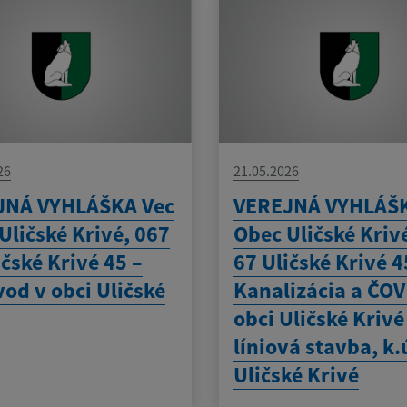
26
21.05.2026
JNÁ VYHLÁŠKA Vec
VEREJNÁ VYHLÁŠK
Uličské Krivé, 067
Obec Uličské Kriv
ičské Krivé 45 –
67 Uličské Krivé 4
od v obci Uličské
Kanalizácia a ČOV
obci Uličské Krivé
líniová stavba, k.
Uličské Krivé