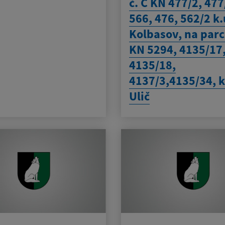
č. C KN 477/2, 477
566, 476, 562/2 k.
Kolbasov, na parc.
KN 5294, 4135/17
4135/18,
4137/3,4135/34, k
Ulič