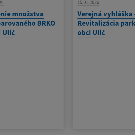
26
15.01.2026
enie množstva
Verejná vyhláška 
parovaného BRKO
Revitalizácia par
 Ulič
obci Ulič