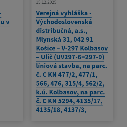
15.12.2025
-
Verejná vyhláška -
ku v
Východoslovenská
distribučná, a.s.,
Mlynská 31, 042 91
Košice – V-297 Kolbasov
– Ulič (UV297-6=297-9)
líniová stavba, na parc.
č. C KN 477/2, 477/1,
566, 476, 315/4, 562/2,
k.ú. Kolbasov, na parc.
č. C KN 5294, 4135/17,
4135/18, 4137/3,