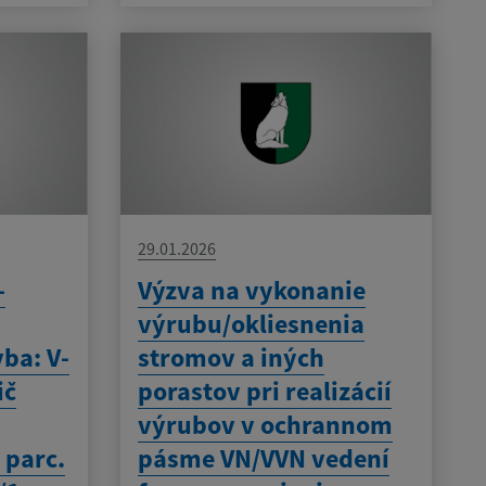
29.01.2026
-
Výzva na vykonanie
výrubu/okliesnenia
vba: V-
stromov a iných
ič
porastov pri realizácií
výrubov v ochrannom
 parc.
pásme VN/VVN vedení