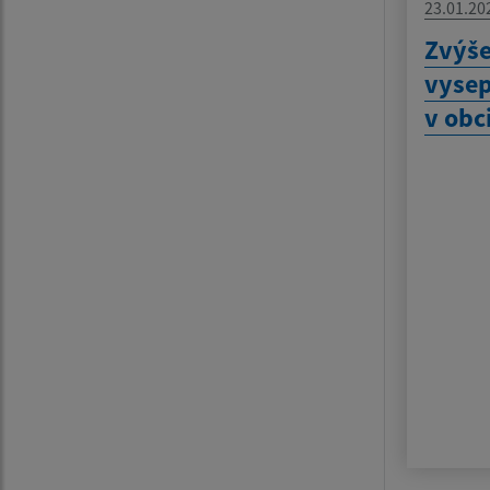
23.01.20
Zvýš
vyse
v obci